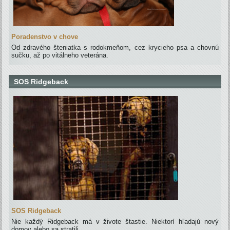
Poradenstvo v chove
Od zdravého šteniatka s rodokmeňom, cez krycieho psa a chovnú
sučku, až po vitálneho veterána.
SOS Ridgeback
SOS Ridgeback
Nie každý Ridgeback má v živote štastie. Niektorí hľadajú nový
domov alebo sa stratili.