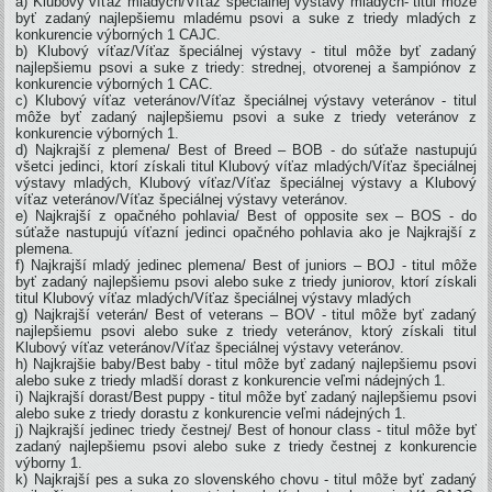
a) Klubový víťaz mladých/Víťaz špeciálnej výstavy mladých- titul môže
byť zadaný najlepšiemu mladému psovi a suke z triedy mladých z
konkurencie výborných 1 CAJC.
b) Klubový víťaz/Víťaz špeciálnej výstavy - titul môže byť zadaný
najlepšiemu psovi a suke z triedy: strednej, otvorenej a šampiónov z
konkurencie výborných 1 CAC.
c) Klubový víťaz veteránov/Víťaz špeciálnej výstavy veteránov - titul
môže byť zadaný najlepšiemu psovi a suke z triedy veteránov z
konkurencie výborných 1.
d) Najkrajší z plemena/ Best of Breed – BOB - do súťaže nastupujú
všetci jedinci, ktorí získali titul Klubový víťaz mladých/Víťaz špeciálnej
výstavy mladých, Klubový víťaz/Víťaz špeciálnej výstavy a Klubový
víťaz veteránov/Víťaz špeciálnej výstavy veteránov.
e) Najkrajší z opačného pohlavia/ Best of opposite sex – BOS - do
súťaže nastupujú víťazní jedinci opačného pohlavia ako je Najkrajší z
plemena.
f) Najkrajší mladý jedinec plemena/ Best of juniors – BOJ - titul môže
byť zadaný najlepšiemu psovi alebo suke z triedy juniorov, ktorí získali
titul Klubový víťaz mladých/Víťaz špeciálnej výstavy mladých
g) Najkrajší veterán/ Best of veterans – BOV - titul môže byť zadaný
najlepšiemu psovi alebo suke z triedy veteránov, ktorý získali titul
Klubový víťaz veteránov/Víťaz špeciálnej výstavy veteránov.
h) Najkrajšie baby/Best baby - titul môže byť zadaný najlepšiemu psovi
alebo suke z triedy mladší dorast z konkurencie veľmi nádejných 1.
i) Najkrajší dorast/Best puppy - titul môže byť zadaný najlepšiemu psovi
alebo suke z triedy dorastu z konkurencie veľmi nádejných 1.
j) Najkrajší jedinec triedy čestnej/ Best of honour class - titul môže byť
zadaný najlepšiemu psovi alebo suke z triedy čestnej z konkurencie
výborny 1.
k) Najkrajší pes a suka zo slovenského chovu - titul môže byť zadaný