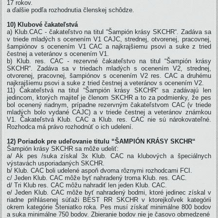
17 rokov.
a ďalšie podľa rozhodnutia členskej schôdze.
10) Klubové čakateľstvá
a) Klub.CAC - čakateľstvo na titul “Šampión krásy SKCHR“. Zadáva sa
v triede mladých s ocenením V1 CAJC, strednej, otvorenej, pracovnej,
šampiónov s ocenením V1 CAC a najkrajšiemu psovi a suke z tried
čestnej a veteránov s ocenením V1.
b) Klub. res. CAC - rezervné čakateľstvo na titul “Šampión krásy
SKCHR“. Zadáva sa v triedach mladých s ocenením V2, strednej,
otvorenej, pracovnej, šampiónov s ocenením V2 res. CAC a druhému
najkrajšiemu psovi a suke z tried čestnej a veteránov s ocenením V2.
11) Čakateľstvá na titul “Šampión krásy SKCHR“ sa zadávajú len
jedincom, ktorých majiteľ je členom SKCHR a to za podmienky, že pes
bol ocenený riadnym, prípadne rezervným čakateľstvom CAC (v triede
mladých bolo vydané CAJC) a v triede čestnej a veteránov známkou
V1. Čakateľstvá Klub. CAC a Klub. res. CAC nie sú nárokovateľné.
Rozhodca má právo rozhodnúť o ich udelení.
12) Poriadok pre udeľovanie titulu “ŠAMPIÓN KRÁSY SKCHR“
Šampión krásy SKCHR sa môže udeliť:
a/ Ak pes /suka získal 3x Klub. CAC na klubových a špeciálnych
výstavách usporiadaných SKCHR.
b/ Klub. CAC boli udelené aspoň dvoma rôznymi rozhodcami FCI.
c/ Jeden Klub. CAC môže byť nahradený troma Klub. res. CAC.
d/ Tri Klub res. CAC môžu nahradiť len jeden Klub. CAC.
e/ Jeden Klub. CAC môže byť nahradený bodmi, ktoré jedinec získal v
riadne prihlásenej súťaži BEST RR SKCHR v ktorejkoľvek kategórii
okrem kategórie Šteniatko roka. Pes musí získať minimálne 800 bodov
a suka minimálne 750 bodov. Zbieranie bodov nie je časovo obmedzené