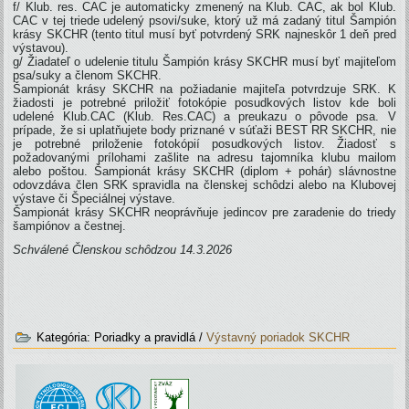
f/ Klub. res. CAC je automaticky zmenený na Klub. CAC, ak bol Klub.
CAC v tej triede udelený psovi/suke, ktorý už má zadaný titul Šampión
krásy SKCHR (tento titul musí byť potvrdený SRK najneskôr 1 deň pred
výstavou).
g/ Žiadateľ o udelenie titulu Šampión krásy SKCHR musí byť majiteľom
psa/suky a členom SKCHR.
Šampionát krásy SKCHR na požiadanie majiteľa potvrdzuje SRK. K
žiadosti je potrebné priložiť fotokópie posudkových listov kde boli
udelené Klub.CAC (Klub. Res.CAC) a preukazu o pôvode psa. V
prípade, že si uplatňujete body priznané v súťaži BEST RR SKCHR, nie
je potrebné priloženie fotokópií posudkových listov. Žiadosť s
požadovanými prílohami zašlite na adresu tajomníka klubu mailom
alebo poštou. Šampionát krásy SKCHR (diplom + pohár) slávnostne
odovzdáva člen SRK spravidla na členskej schôdzi alebo na Klubovej
výstave či Špeciálnej výstave.
Šampionát krásy SKCHR neoprávňuje jedincov pre zaradenie do triedy
šampiónov a čestnej.
Schválené Členskou schôdzou 14.3.2026
Kategória:
Poriadky a pravidlá
/
Výstavný poriadok SKCHR