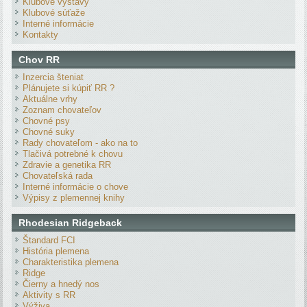
Klubové výstavy
Klubové súťaže
Interné informácie
Kontakty
Chov RR
Inzercia šteniat
Plánujete si kúpiť RR ?
Aktuálne vrhy
Zoznam chovateľov
Chovné psy
Chovné suky
Rady chovateľom - ako na to
Tlačivá potrebné k chovu
Zdravie a genetika RR
Chovateľská rada
Interné informácie o chove
Výpisy z plemennej knihy
Rhodesian Ridgeback
Štandard FCI
História plemena
Charakteristika plemena
Ridge
Čierny a hnedý nos
Aktivity s RR
Výživa