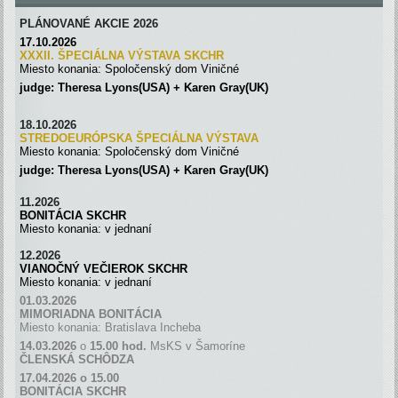
PLÁNOVANÉ AKCIE 2026
17.10.2026
XXXII. ŠPECIÁLNA VÝSTAVA SKC
H
R
Miesto konania: Spoločenský dom Viničné
judge: Theresa Lyons(USA) + Karen Gray(UK)
18.10.2026
STREDOEURÓPSKA ŠPECIÁLNA
VÝSTAVA
Miesto konania: Spoločenský dom Viničné
judge: Theresa Lyons(USA) + Karen Gray(UK)
11.2026
BONITÁCIA SKCHR
Miesto konania: v jednaní
12.2026
VIANOČNÝ VEČIEROK SKCHR
Miesto konania: v jednaní
01.03.2026
MIMORIADNA BONITÁCIA
Miesto konania: Bratislava Incheba
14.03.2026
o
15.00 hod.
MsKS v Šamoríne
ČLENSKÁ SCH
Ô
DZA
17.04.2026 o 15.00
BONITÁCIA SKCHR