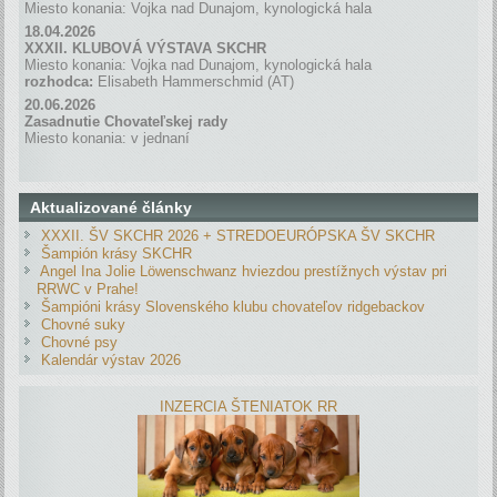
Miesto konania: Vojka nad Dunajom, kynologická hala
18.04.2026
XXXII. KLUBOVÁ VÝSTAVA SKCHR
Miesto konania: Vojka nad Dunajom, kynologická hala
rozhodca:
Elisabeth Hammerschmid (AT)
20.06.2026
Zasadnutie Chovateľskej rady
Miesto konania: v jednaní
Aktualizované články
XXXII. ŠV SKCHR 2026 + STREDOEURÓPSKA ŠV SKCHR
Šampión krásy SKCHR
Angel Ina Jolie Löwenschwanz hviezdou prestížnych výstav pri
RRWC v Prahe!
Šampióni krásy Slovenského klubu chovateľov ridgebackov
Chovné suky
Chovné psy
Kalendár výstav 2026
INZERCIA ŠTENIATOK RR