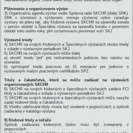
Plánovanie a organizovanie výstav
3) Organizačnú agendu výstav vedie Správna rada SKCHR (ďalej SRK).
SRK v súvislosti s výstavami: menuje výstavný výbor, zaraďuje
výstavy do plánu tak, aby Klubová výstava SKCHR sa spravidla konala
v jarnom období a Špeciálna výstava sa spravidla konala v jesennom
období toho istého roka, plní oznamovaciu povinnosť voči SKJ.
Výstavné triedy
4) SKCHR na svojich Klubových a Špeciálnych výstavách otvára triedy
v súlade s výstavným poriadkom SKJ.
5) SKCHR na svojich výstavách môže ďalej:
a) otvoriť triedu “pet“ pre neštandardných jedincov, bez nároku na
ocenenie.
b) sprístupniť triedu pracovnú od 15 mesiacov pre jedincov s
vystaveným malým pracovným certifikátom SPZ.
Tituly a čakateľstvá, ktoré sa môžu zadávať na výstavách
organizovaných SKCHR
6) SKCHR na svojich klubových a špeciálnych výstavách zadáva FCI
tituly a čakateľstvá v súlade s výstavným poriadkom SKJ.
7) SKCHR na svojich klubových a špeciálnych výstavách môže navyše
zadať klubové tituly a čakateľstvá.
8) Všetky udeľované tituly musia byť uvedené v propozíciách a spôsob
zadávania v katalógu výstavy.
9) Klubové tituly a súťaže
Spôsob zadávania klubových titulov musí byť zverejnený v
propozíciách.