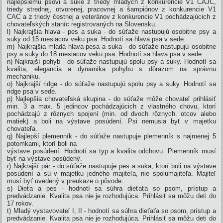
najlepšiemu psovi a suke z triedy mladých z konkurencie V1 CAJC,
triedy strednej, otvorenej, pracovnej a šampiónov z konkurencie V1
CAC a z triedy čestnej a veteránov z konkurencie V1 pochádzajúcich z
chovateľských staníc registrovaných na Slovensku.
l) Najkrajšia hlava - pes a suka - do súťaže nastupujú osobitne psy a
suky od 15 mesiacov veku psa. Hodnotí sa hlava psa v sede.
m) Najkrajšia mladá hlava-pesa a suka - do súťaže nastupujú osobitne
psy a suky do 18 mesiacov veku psa. Hodnotí sa hlava psa v sede.
n) Najkrajší pohyb - do súťaže nastupujú spolu psy a suky. Hodnotí sa
kvalita, elegancia a dynamika pohybu s dôrazom na správnu
mechaniku.
o) Najkrajší ridge - do súťaže nastupujú spolu psy a suky. Hodnotí sa
ridge psa v sede.
p) Najlepšia chovateľská skupina - do súťaže môže chovateľ prihlásiť
min. 3 a max. 5 jedincov pochádzajúcich z vlastného chovu, ktorí
pochádzajú z rôznych spojení (min. od dvoch rôznych. otcov alebo
matiek) a boli na výstave posúdení. Psi nemusia byť v majetku
chovateľa.
q) Najlepší plemenník - do súťaže nastupuje plemenník s najmenej 5
potomkami, ktorí boli na
výstave posúdení. Hodnotí sa typ a kvalita odchovu. Plemenník musí
byť na výstave posúdený.
r) Najkrajší pár - do súťaže nastupuje pes a suka, ktorí boli na výstave
posúdení a sú v majetku jedného majiteľa, nie spolumajiteľa. Majiteľ
musí byť uvedený v preukaze o pôvode.
s) Dieťa a pes - hodnotí sa súhra dieťaťa so psom, prístup a
predvádzanie. Kvalita psa nie je rozhodujúca. Prihlásiť sa môžu deti do
17 rokov.
t) Mladý vystavovateľ I, II - hodnotí sa súhra dieťaťa so psom, prístup a
predvádzanie. Kvalita psa nie je rozhodujúca. Prihlásiť sa môžu deti do