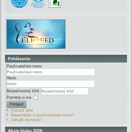
Prihlásenie
Používateľské meno
Heslo
Bezpečnostný kľúč
Pamätaj si ma
Prihlásiť
Vytvoriť účet
Nepamätáte si používateľské meno?
Zabudli ste heslo?
Akcie klubu 2026