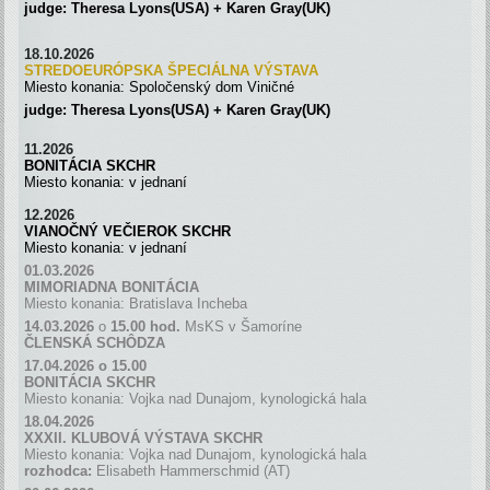
judge: Theresa Lyons(USA) + Karen Gray(UK)
18.10.2026
STREDOEURÓPSKA ŠPECIÁLNA
VÝSTAVA
Miesto konania: Spoločenský dom Viničné
judge: Theresa Lyons(USA) + Karen Gray(UK)
11.2026
BONITÁCIA SKCHR
Miesto konania: v jednaní
12.2026
VIANOČNÝ VEČIEROK SKCHR
Miesto konania: v jednaní
01.03.2026
MIMORIADNA BONITÁCIA
Miesto konania: Bratislava Incheba
14.03.2026
o
15.00 hod.
MsKS v Šamoríne
ČLENSKÁ SCH
Ô
DZA
17.04.2026 o 15.00
BONITÁCIA SKCHR
Miesto konania: Vojka nad Dunajom, kynologická hala
18.04.2026
XXXII. KLUBOVÁ VÝSTAVA SKCHR
Miesto konania: Vojka nad Dunajom, kynologická hala
rozhodca:
Elisabeth Hammerschmid (AT)