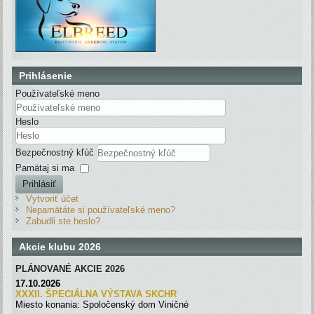
Prihlásenie
Používateľské meno
Heslo
Bezpečnostný kľúč
Pamätaj si ma
Prihlásiť
Vytvoriť účet
Nepamätáte si používateľské meno?
Zabudli ste heslo?
Akcie klubu 2026
PLÁNOVANÉ AKCIE 2026
17.10.2026
XXXII. ŠPECIÁLNA VÝSTAVA SKC
H
R
Miesto konania: Spoločenský dom Viničné