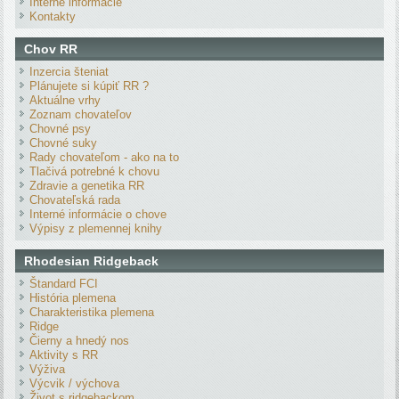
Interné informácie
Kontakty
Chov RR
Inzercia šteniat
Plánujete si kúpiť RR ?
Aktuálne vrhy
Zoznam chovateľov
Chovné psy
Chovné suky
Rady chovateľom - ako na to
Tlačivá potrebné k chovu
Zdravie a genetika RR
Chovateľská rada
Interné informácie o chove
Výpisy z plemennej knihy
Rhodesian Ridgeback
Štandard FCI
História plemena
Charakteristika plemena
Ridge
Čierny a hnedý nos
Aktivity s RR
Výživa
Výcvik / výchova
Život s ridgebackom