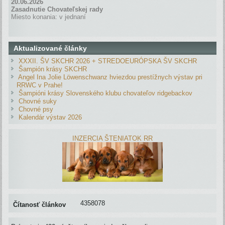
20.06.2026
Zasadnutie Chovateľskej rady
Miesto konania: v jednaní
Aktualizované články
XXXII. ŠV SKCHR 2026 + STREDOEURÓPSKA ŠV SKCHR
Šampión krásy SKCHR
Angel Ina Jolie Löwenschwanz hviezdou prestížnych výstav pri
RRWC v Prahe!
Šampióni krásy Slovenského klubu chovateľov ridgebackov
Chovné suky
Chovné psy
Kalendár výstav 2026
INZERCIA ŠTENIATOK RR
4358078
Čítanosť článkov