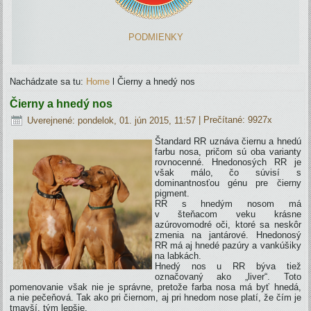
PODMIENKY
Nachádzate sa tu:
Home
l
Čierny a hnedý nos
Čierny a hnedý nos
Uverejnené: pondelok, 01. jún 2015, 11:57
| Prečítané: 9927x
Štandard RR uznáva čiernu a hnedú
farbu nosa, pričom sú oba varianty
rovnocenné. Hnedonosých RR je
však málo, čo súvisí s
dominantnosťou génu pre čierny
pigment.
RR s hnedým nosom má
v šteňacom veku krásne
azúrovomodré oči, ktoré sa neskôr
zmenia na jantárové. Hnedonosý
RR má aj hnedé pazúry a vankúšiky
na labkách.
Hnedý nos u RR býva tiež
označovaný ako „liver“. Toto
pomenovanie však nie je správne, pretože farba nosa má byť hnedá,
a nie pečeňová. Tak ako pri čiernom, aj pri hnedom nose platí, že čím je
tmavší, tým lepšie.