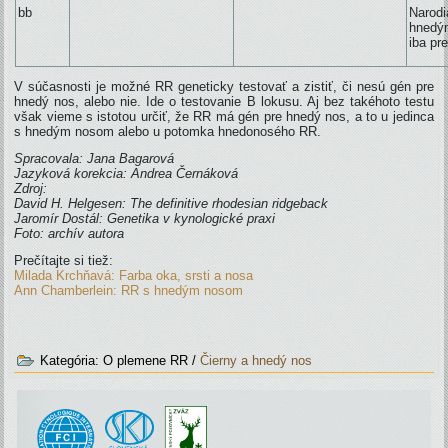
bb
Narodi
hnedý
iba pr
V súčasnosti je možné RR geneticky testovať a zistiť, či nesú gén pre
hnedý nos, alebo nie. Ide o testovanie B lokusu. Aj bez takéhoto testu
však vieme s istotou určiť, že RR má gén pre hnedý nos, a to u jedinca
s hnedým nosom alebo u potomka hnedonosého RR.
Spracovala: Jana Bagarová
Jazyková korekcia: Andrea Černáková
Zdroj:
David H. Helgesen: The definitive rhodesian ridgeback
Jaromír Dostál: Genetika v kynologické praxi
Foto: archív autora
Prečítajte si tiež:
Milada Krchňavá: Farba oka, srsti a nosa
Ann Chamberlein: RR s hnedým nosom
Kategória:
O plemene RR
/
Čierny a hnedý nos