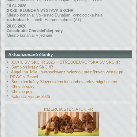
18.04.2026
XXXII. KLUBOVÁ VÝSTAVA SKCHR
Miesto konania: Vojka nad Dunajom, kynologická hala
rozhodca:
Elisabeth Hammerschmid (AT)
20.06.2026
Zasadnutie Chovateľskej rady
Miesto konania: v jednaní
Aktualizované články
XXXII. ŠV SKCHR 2026 + STREDOEURÓPSKA ŠV SKCHR
Šampión krásy SKCHR
Angel Ina Jolie Löwenschwanz hviezdou prestížnych výstav pri
RRWC v Prahe!
Šampióni krásy Slovenského klubu chovateľov ridgebackov
Chovné suky
Chovné psy
Kalendár výstav 2026
INZERCIA ŠTENIATOK RR