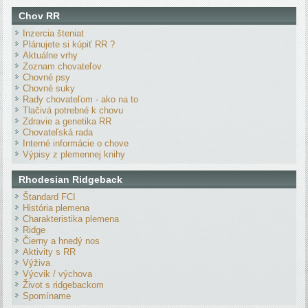
Chov RR
Inzercia šteniat
Plánujete si kúpiť RR ?
Aktuálne vrhy
Zoznam chovateľov
Chovné psy
Chovné suky
Rady chovateľom - ako na to
Tlačivá potrebné k chovu
Zdravie a genetika RR
Chovateľská rada
Interné informácie o chove
Výpisy z plemennej knihy
Rhodesian Ridgeback
Štandard FCI
História plemena
Charakteristika plemena
Ridge
Čierny a hnedý nos
Aktivity s RR
Výživa
Výcvik / výchova
Život s ridgebackom
Spomíname