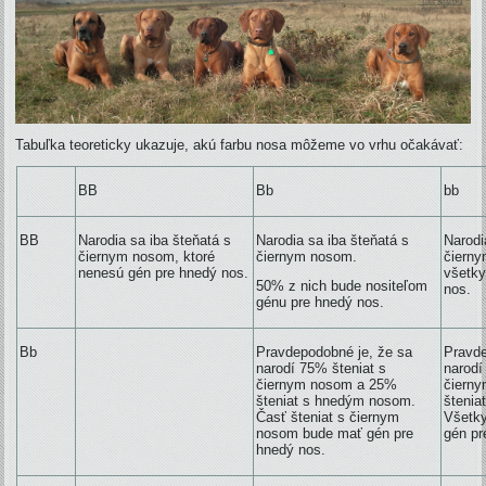
Tabuľka teoreticky ukazuje, akú farbu nosa môžeme vo vrhu očakávať:
BB
Bb
bb
BB
Narodia sa iba šteňatá s
Narodia sa iba šteňatá s
Narodi
čiernym nosom, ktoré
čiernym nosom.
čierny
nenesú gén pre hnedý nos.
všetky
50% z nich bude nositeľom
nos.
génu pre hnedý nos.
Bb
Pravdepodobné je, že sa
Pravde
narodí 75% šteniat s
narodí
čiernym nosom a 25%
čiern
šteniat s hnedým nosom.
štenia
Časť šteniat s čiernym
Všetky
nosom bude mať gén pre
gén pr
hnedý nos.