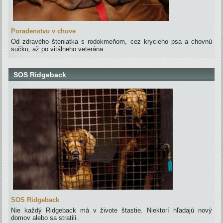
Poradenstvo v chove
Od zdravého šteniatka s rodokmeňom, cez krycieho psa a chovnú
sučku, až po vitálneho veterána.
SOS Ridgeback
SOS Ridgeback
Nie každý Ridgeback má v živote štastie. Niektorí hľadajú nový
domov alebo sa stratili.