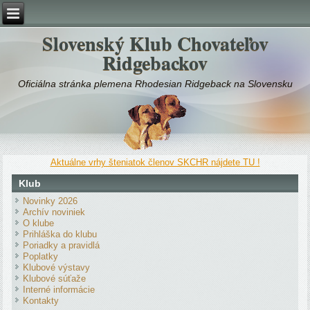
Slovenský Klub Chovateľov
Ridgebackov
Oficiálna stránka plemena Rhodesian Ridgeback na Slovensku
Aktuálne vrhy šteniatok členov SKCHR nájdete TU !
Klub
Novinky 2026
Archív noviniek
O klube
Prihláška do klubu
Poriadky a pravidlá
Poplatky
Klubové výstavy
Klubové súťaže
Interné informácie
Kontakty