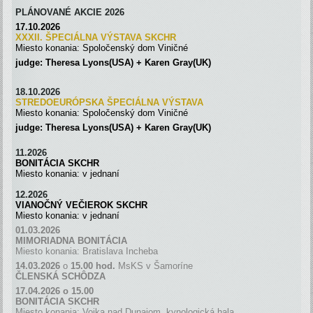
PLÁNOVANÉ AKCIE 2026
17.10.2026
XXXII. ŠPECIÁLNA VÝSTAVA SKC
H
R
Miesto konania: Spoločenský dom Viničné
judge: Theresa Lyons(USA) + Karen Gray(UK)
18.10.2026
STREDOEURÓPSKA ŠPECIÁLNA
VÝSTAVA
Miesto konania: Spoločenský dom Viničné
judge: Theresa Lyons(USA) + Karen Gray(UK)
11.2026
BONITÁCIA SKCHR
Miesto konania: v jednaní
12.2026
VIANOČNÝ VEČIEROK SKCHR
Miesto konania: v jednaní
01.03.2026
MIMORIADNA BONITÁCIA
Miesto konania: Bratislava Incheba
14.03.2026
o
15.00 hod.
MsKS v Šamoríne
ČLENSKÁ SCH
Ô
DZA
17.04.2026 o 15.00
BONITÁCIA SKCHR
Miesto konania: Vojka nad Dunajom, kynologická hala