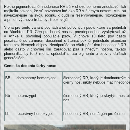
Pekne pigmentované hnedonosé RR sú v chove pomerne zriedkavé. Ich
majitelia hovoria, že sú povahovo iné ako RR s čiernym nosom. Vraj sú
naviazanejšie na svoju rodinu, k cudzím rezervovanejšie, rozvážnejšie
a pri ich výchove treba byť trpezlivejší.
Vloha pre tento variant pochádza od poľovných psov, ktoré sa podieľali
na šľachtení RR. Gén pre hnedý nos sa pravdepodobne vyskytoval už
v Afrike u pôvodnej populácie psov. V chove sú tieto psy často
používané so zámerom dosiahnuť u šteniat peknú, jednoliatu pšeničnú
farbu bez čiernych chlpov. Neodporúča sa však páriť dva hnedonosé RR
alebo často v chovnej línii zaraďovať psa s hnedým nosom, takáto
plemenitba by totiž mohla spôsobiť stratu pigmentu u psov v ďalších
generáciách.
Genetika dedenia farby nosa:
BB
dominantný homozygot
čiernonosý RR, ktorý je dominantným n
čierny nos, nikdy nebude mať hnedono
Bb
heterozygot
čiernonosý RR, ktorý je skrytým nosit
nos
bb
recesívny homozygot
hnedonosý RR, nemá gén pre čiernu