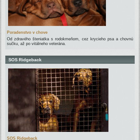
Poradenstvo v chove
Od zdravého šteniatka s rodokmeňom, cez krycieho psa a chovnú
sučku, až po vitálneho veterána.
SOS Ridgeback
SOS Ridgeback