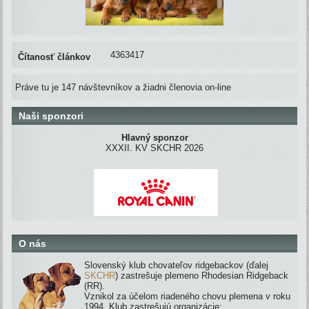
4363417
Čítanosť článkov
Práve tu je 147 návštevníkov a žiadni členovia on-line
Naši sponzori
Hlavný sponzor
XXXII. KV SKCHR 2026
O nás
Slovenský klub chovateľov ridgebackov (ďalej
SKCHR
) zastrešuje plemeno Rhodesian Ridgeback
(RR).
Vznikol za účelom riadeného chovu plemena v roku
1994. Klub zastrešujú organizácie: