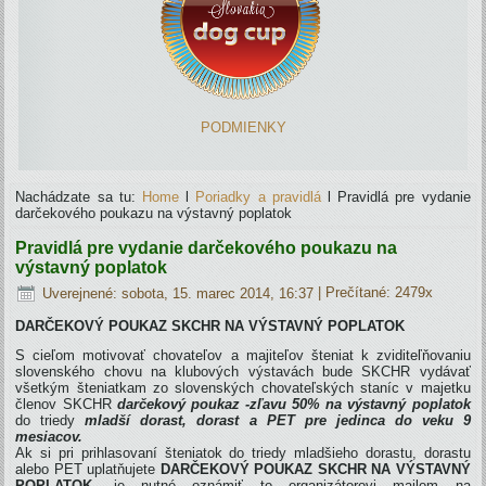
PODMIENKY
Nachádzate sa tu:
Home
l
Poriadky a pravidlá
l
Pravidlá pre vydanie
darčekového poukazu na výstavný poplatok
Pravidlá pre vydanie darčekového poukazu na
výstavný poplatok
Uverejnené: sobota, 15. marec 2014, 16:37
| Prečítané: 2479x
DARČEKOVÝ POUKAZ SKCHR NA VÝSTAVNÝ POPLATOK
S cieľom motivovať chovateľov a majiteľov šteniat k zviditeľňovaniu
slovenského chovu na klubových výstavách bude SKCHR vydávať
všetkým šteniatkam zo slovenských chovateľských staníc v majetku
členov SKCHR
darčekový poukaz -zľavu 50% na výstavný poplatok
do triedy
mladší dorast, dorast
a PET pre jedinca do veku 9
mesiacov
.
Ak si pri prihlasovaní šteniatok do triedy mladšieho dorastu, dorastu
alebo PET uplatňujete
DARČEKOVÝ POUKAZ SKCHR NA VÝSTAVNÝ
POPLATOK
, je nutné oznámiť to organizátorovi mailom na