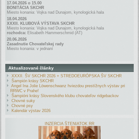
17.04.2026 o 15.00
BONITÁCIA SKCHR
Miesto konania: Vojka nad Dunajom, kynologická hala
18.04.2026
XXXII. KLUBOVÁ VÝSTAVA SKCHR
Miesto konania: Vojka nad Dunajom, kynologická hala
rozhodca:
Elisabeth Hammerschmid (AT)
20.06.2026
Zasadnutie Chovateľskej rady
Miesto konania: v jednaní
Aktualizované články
XXXII. ŠV SKCHR 2026 + STREDOEURÓPSKA ŠV SKCHR
Šampión krásy SKCHR
Angel Ina Jolie Löwenschwanz hviezdou prestížnych výstav pri
RRWC v Prahe!
Šampióni krásy Slovenského klubu chovateľov ridgebackov
Chovné suky
Chovné psy
Kalendár výstav 2026
INZERCIA ŠTENIATOK RR