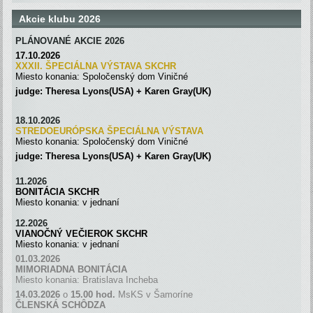
Akcie klubu 2026
PLÁNOVANÉ AKCIE 2026
17.10.2026
XXXII. ŠPECIÁLNA VÝSTAVA SKC
H
R
Miesto konania: Spoločenský dom Viničné
judge: Theresa Lyons(USA) + Karen Gray(UK)
18.10.2026
STREDOEURÓPSKA ŠPECIÁLNA
VÝSTAVA
Miesto konania: Spoločenský dom Viničné
judge: Theresa Lyons(USA) + Karen Gray(UK)
11.2026
BONITÁCIA SKCHR
Miesto konania: v jednaní
12.2026
VIANOČNÝ VEČIEROK SKCHR
Miesto konania: v jednaní
01.03.2026
MIMORIADNA BONITÁCIA
Miesto konania: Bratislava Incheba
14.03.2026
o
15.00 hod.
MsKS v Šamoríne
ČLENSKÁ SCH
Ô
DZA