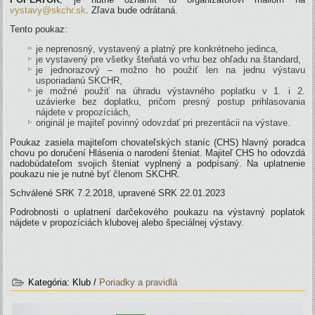
vystavy@skchr.sk
. Zľava bude odrátaná.
Tento poukaz:
je neprenosný, vystavený a platný pre konkrétneho jedinca,
je vystavený pre všetky šteňatá vo vrhu bez ohľadu na štandard,
je jednorazový – možno ho použiť len na jednu výstavu
usporiadanú SKCHR,
je možné použiť na úhradu výstavného poplatku v 1. i 2.
uzávierke bez doplatku, pričom presný postup prihlasovania
nájdete v propozíciách,
originál je majiteľ povinný odovzdať pri prezentácii na výstave.
Poukaz zasiela majiteľom chovateľských staníc (CHS) hlavný poradca
chovu po doručení Hlásenia o narodení šteniat. Majiteľ CHS ho odovzdá
nadobúdateľom svojich šteniat vyplnený a podpísaný. Na uplatnenie
poukazu nie je nutné byť členom SKCHR.
Schválené SRK 7.2.2018, upravené SRK 22.01.2023
Podrobnosti o uplatnení darčekového poukazu na výstavný poplatok
nájdete v propozíciách klubovej alebo špeciálnej výstavy.
Kategória:
Klub
/
Poriadky a pravidlá