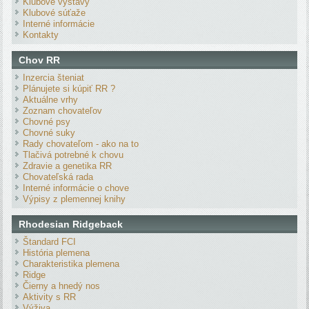
Klubové výstavy
Klubové súťaže
Interné informácie
Kontakty
Chov RR
Inzercia šteniat
Plánujete si kúpiť RR ?
Aktuálne vrhy
Zoznam chovateľov
Chovné psy
Chovné suky
Rady chovateľom - ako na to
Tlačivá potrebné k chovu
Zdravie a genetika RR
Chovateľská rada
Interné informácie o chove
Výpisy z plemennej knihy
Rhodesian Ridgeback
Štandard FCI
História plemena
Charakteristika plemena
Ridge
Čierny a hnedý nos
Aktivity s RR
Výživa