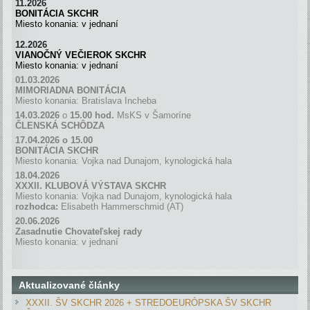
11.2026
BONITÁCIA SKCHR
Miesto konania: v jednaní
12.2026
VIANOČNÝ VEČIEROK SKCHR
Miesto konania: v jednaní
01.03.2026
MIMORIADNA BONITÁCIA
Miesto konania: Bratislava Incheba
14.03.2026
o
15.00 hod.
MsKS v Šamoríne
ČLENSKÁ SCH
Ô
DZA
17.04.2026 o 15.00
BONITÁCIA SKCHR
Miesto konania: Vojka nad Dunajom, kynologická hala
18.04.2026
XXXII. KLUBOVÁ VÝSTAVA SKCHR
Miesto konania: Vojka nad Dunajom, kynologická hala
rozhodca:
Elisabeth Hammerschmid (AT)
20.06.2026
Zasadnutie Chovateľskej rady
Miesto konania: v jednaní
Aktualizované články
XXXII. ŠV SKCHR 2026 + STREDOEURÓPSKA ŠV SKCHR