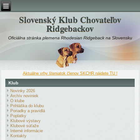
Slovenský Klub Chovateľov
Ridgebackov
Oficiálna stránka plemena Rhodesian Ridgeback na Slovensku
Aktuálne vrhy šteniatok členov SKCHR nájdete TU !
Klub
Novinky 2026
Archív noviniek
O klube
Prihláška do klubu
Poriadky a pravidlá
Poplatky
Klubové výstavy
Klubové súťaže
Interné informácie
Kontakty