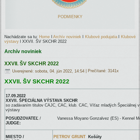
PODMIENKY
Nachádzate sa tu:
Home
l
Archív noviniek
l
Klubové podujatia
l
Klubové
výstavy
l
XXVII. ŠV SKCHR 2022
Archív noviniek
XXVII. ŠV SKCHR 2022
Uverejnené: sobota, 04. jún 2022, 14:54
| Prečítané: 3141x
XXVII. ŠV SKCHR 2022
17.09.2022
XXVII. ŠPECIÁLNA VÝSTAVA SKCHR
so zadávaním titulov CAJC, CAC, klub. CAC, Víťaz mladých Špeciálnej v
výstavy
POSUDZOVATEĽ
/
Vanessa Moyano Gonzalvez (ES) - Kennel 
JUDGE:
MIESTO /
PETROV GRUNT
Košúty