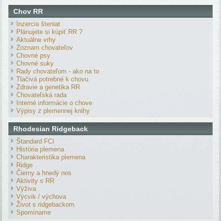
Chov RR
Inzercia šteniat
Plánujete si kúpiť RR ?
Aktuálne vrhy
Zoznam chovateľov
Chovné psy
Chovné suky
Rady chovateľom - ako na to
Tlačivá potrebné k chovu
Zdravie a genetika RR
Chovateľská rada
Interné informácie o chove
Výpisy z plemennej knihy
Rhodesian Ridgeback
Štandard FCI
História plemena
Charakteristika plemena
Ridge
Čierny a hnedý nos
Aktivity s RR
Výživa
Výcvik / výchova
Život s ridgebackom
Spomíname