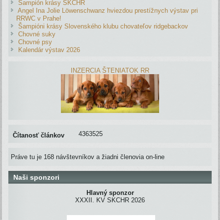
Šampión krásy SKCHR
Angel Ina Jolie Löwenschwanz hviezdou prestížnych výstav pri
RRWC v Prahe!
Šampióni krásy Slovenského klubu chovateľov ridgebackov
Chovné suky
Chovné psy
Kalendár výstav 2026
INZERCIA ŠTENIATOK RR
4363525
Čítanosť článkov
Práve tu je 168 návštevníkov a žiadni členovia on-line
Naši sponzori
Hlavný sponzor
XXXII. KV SKCHR 2026