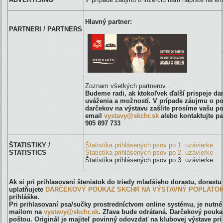
Hlavný partner:
PARTNERI / PARTNERS
Zoznam všetkých partnerov..
Budeme radi, ak ktokoľvek ďalší prispeje d
uváženia a možností. V prípade záujmu o po
darčekov na výstavu zašlite prosíme vašu p
email
vystavy@skchr.sk
alebo kontaktujte pa
905 897 733
ŠTATISTIKY /
Štatistika prihlásených psov po 1. uzávierke
STATISTICS
Štatistika prihlásených psov po 2. uzávierke
Štatistika prihlásených psov po 3. uzávierke
Ak si pri prihlasovaní šteniatok do triedy mladšieho dorastu, dorastu
uplatňujete
DARČEKOVÝ POUKAZ SKCHR NA VÝSTAVNÝ POPLATO
prihláške.
Pri prihlasovaní psa/sučky prostredníctvom online systému, je nutné
mailom na
vystavy@skchr.sk
. Zľava bude odrátaná. Darčekový poukaz
poštou. Originál je majiteľ povinný odovzdať na klubovej výstave pri