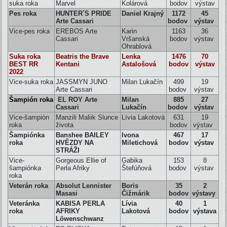
suka roka
Marvel
Kolárová
bodov
výstav
Pes roka
HUNTER´S PRIDE
Daniel Krajný
1172
45
Arte Cassari
bodov
výstav
Vice-pes roka
EREBOS Arte
Karin
1163
36
Cassari
Vršanská
bodov
výstav
Ohrablová
Suka roka
Beatris the Brave
Lenka
1476
70
BEST RR
Kentani
Astalošová
bodov
výstav
2022
Vice-suka roka
JASSMYN JUNO
Milan Lukačín
499
19
Arte Cassari
bodov
výstav
Šampión roka
EL ROY Arte
Milan
885
27
Cassari
Lukačín
bodov
výstav
Vice-šampión
Manzili Maliik Slunce
Lívia Lakotová
631
19
roka
života
bodov
výstav
Šampiónka
Banshee BAILEY
Ivona
467
17
roka
HVĚZDY NA
Miletichová
bodov
výstav
STRÁŽI
Vice-
Gorgeous Ellie of
Gabika
153
8
šampiónka
Perla Afriky
Štefúňová
bodov
výstav
roka
Veterán roka
Absolut Lennister
Boris
35
2
Masasi
Čižmárik
bodov
výstavy
Veteránka
KABISA PERLA
Lívia
40
1
roka
AFRIKY
Lakotová
bodov
výstava
Löwenschwanz