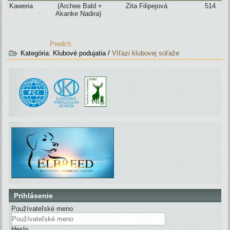
Kaweria
(Archee Bald +
Zita Filipejová
514
Akanke Nadira)
Predch.
Kategória:
Klubové podujatia
/
Víťazi klubovej súťaže
Prihlásenie
Používateľské meno
Heslo