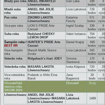
Mladý pes roka
ANGEL INKANYEZI
Ivan Laba
189
9
Löwenschwanz
bodov
výst
Mladá suka
ANGEL INA JOLIE
Lívia Lakotová
729
20
roka
Löwenschwanz
bodov
výst
Pes roka
ZIKOMO LAKOTA
Katarína
571
20
Löwenschwanz
Feszty
bodov
výs
Vice-pes roka
LION´S PRIDE Arte
Ingrid Szalay
339
9
Cassari
bodov
výs
Suka roka
Redyland CHEEKY
Valeri Iurtaeva
704
20
LEMON DROP
bodov
výst
Šampión roka /
HUNTER´S PRIDE Arte
Daniel Krajný
845
20
BEST RR
Cassari
bodov
výs
Vice-šampión
Manzili Maliik Slunce
Lívia Lakotová
343
15
roka
života
bodov
výs
Veterán roka
Ridgeback´s hiari JOEY
Simona
170
6
Slaninová
bodov
výst
Veteránka roka
MASARA LAKOTA
Iveta Klápová
720
20
Löwenschwanz
bodov
výst
Vice-veteránka
Podarok iz Afriki Erna
Jana
30
3
roka
Baruti
Bagarová
bodo
výst
Chovateľská
Chovateľ
Body
stanica roka
SKCHR 2024
Löwenschwanz
ANGEL INA JOLIE
Lívia
Löwenschwanz
+
MASARA
Lakotová
1489
LAKOTA Löwenschwanz