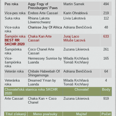
Pes roka
Aggy Fogy of
Martin Samek
494
Pressburgers' Paws
Vice-pes roka
Erebos Arte Cassari
Karin Ohrablová
219
Suka roka
Rhiana Lakota
Lívia Lakotová
112
L
ö
wenschwanz
Vice-suka
Charisse Joy Of Africa
Adriana Benčičová
48
roka
Šampión roka
Chaka Kan Arte
Juraj Laco
633
BEST RR
Cassari
Miluše Lacová
SKCHR 2020
Šampiónka
Coco Chanel Arte
Zuzana Likierová
261
roka
Cassari
Vice-
Hennessey Sunrise by
Milada Krchňavá
165
šampiónka
Luanda
Tomáš Krchňavý
roka
Veterán roka
Chibale Habeebah Of
Adriana Benčičová
64
Shingamonga
Veteránka
Dreamed Yman by
Milada Krchňavá
4
roka
Luanda
Tomáš Krchňavý
Chovateľská stanica roka SKCHR
Chovateľ
Body
2020
Arte Cassari
Chaka Kan + Coco
Zuzana Likierová
919
Chanel
Titul získaný
Meno psa/suky
Majiteľ
Počet