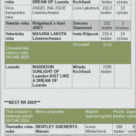
roka
DREAM OF Luanda
Krchňavá
bodov
výstav
Vice-
ANGEL INA JOLIE
Lívia Lakotová
210,2
13
šampiónka
Löwenschwanz
bodov
výstav
roka
Veterán roka
Ridgeback´s hiari
Simona
231
3
JOEY
Slaninová
bodov
výstavy
Veteránka
MASARA LAKOTA
Iveta Klápová
216,4
14
roka
Löwenschwanz
bodov
výstav
Chovateľ
Body
Chovateľská
stanica roka
SKCHR
2025
Luanda
MADDISON
Milada
2336
SUNLIGHT OF
Krchňavá
bodov
Luanda+JUST LIKE
A DREAM OF
Luanda
***BEST RR 2024***
Titul získaný v
Meno psa/suky
Majiteľ
Počet
Zapo
Klubovej súťaži
(spolumajiteľ)
bodov
výst
SKCHR 2024
Šteniatko roka-
BENTLEY DAENERYS
Ivona
190
8
suka
Masasi
Miletichová
bodov
výst