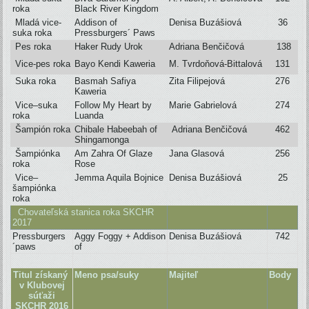
roka
Black River Kingdom
Mladá vice-
Addison of
Denisa Buzášiová
36
suka roka
Pressburgers´ Paws
Pes roka
Haker Rudy Urok
Adriana Benčičová
138
Vice-pes roka
Bayo Kendi Kaweria
M. Tvrdoňová-Bittalová
131
Suka roka
Basmah Safiya
Zita Filipejová
276
Kaweria
Vice–suka
Follow My Heart by
Marie Gabrielová
274
roka
Luanda
Šampión roka
Chibale Habeebah of
Adriana Benčičová
462
Shingamonga
Šampiónka
Am Zahra Of Glaze
Jana Glasová
256
roka
Rose
Vice–
Jemma Aquila Bojnice
Denisa Buzášiová
25
šampiónka
roka
Chovateľská stanica roka SKCHR
2017
Pressburgers
Aggy Foggy + Addison
Denisa Buzášiová
742
´paws
of
Titul získaný
Meno psa/suky
Majiteľ
Body
v Klubovej
súťaži
SKCHR
2016