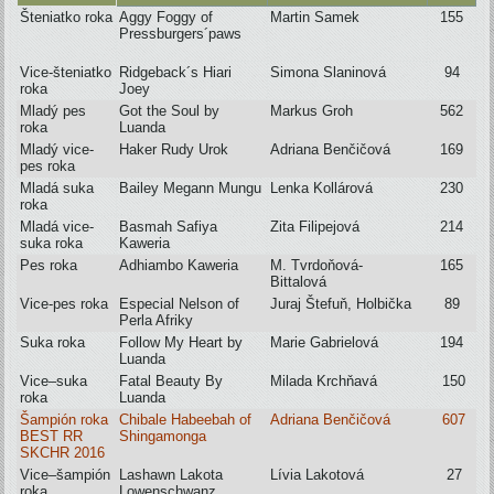
Šteniatko roka
Aggy Foggy of
Martin Samek
155
Pressburgers´paws
Vice-šteniatko
Ridgeback´s Hiari
Simona Slaninová
94
roka
Joey
Mladý pes
Got the Soul by
Markus Groh
562
roka
Luanda
Mladý vice-
Haker Rudy Urok
Adriana Benčičová
169
pes roka
Mladá suka
Bailey Megann Mungu
Lenka Kollárová
230
roka
Mladá vice-
Basmah Safiya
Zita Filipejová
214
suka roka
Kaweria
Pes roka
Adhiambo Kaweria
M. Tvrdoňová-
165
Bittalová
Vice-pes roka
Especial Nelson of
Juraj Štefuň, Holbička
89
Perla Afriky
Suka roka
Follow My Heart by
Marie Gabrielová
194
Luanda
Vice–suka
Fatal Beauty By
Milada Krchňavá
150
roka
Luanda
Šampión roka
Chibale Habeebah of
Adriana Benčičová
607
BEST RR
Shingamonga
SKCHR 2016
Vice–šampión
Lashawn Lakota
Lívia Lakotová
27
roka
Lowenschwanz