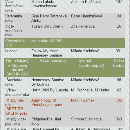
Vice–
Mema Lakota
Želmíra Blašková
187
šampiónka
Lowenschwanz
roka
Veteránka
Blue Berry Tatranská
Ester Handzušová
24
roka
Afrika
Vice-
Tusani Jolly Joelin
Zita Filipejová
16
veteránka
roka
Chovateľská stanica roka SKCHR
2018
Luanda
Follow My Heart +
Milada Krchňavá
961
Hennesey Sunrise
Titul získaný
Meno psa/suky
Majiteľ
Počet
v Klubovej
(spolumajiteľ)
bodov
súťaži
SKCHR 2017
Šteniatko
Hennessey Sunrise
Milada Krchňavá
98
roka
By Luanda
Vice–
Hot´n Wild By Luanda
M. Krchňavá, M.Hudec
62
šteniatko roka
Mladý pes
Aggy Foggy of
Martin Samek
706
roka
Pressburgers´paws
BEST RR
SKCHR 2017
Mladý vice-
Ridgeback´s Hiari
Simona Slaninová
363
pes roka
Joey
Mladá suka
Diva Caramel by
A. Albert, A. Benčičová
102