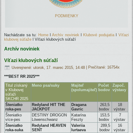
PODMIENKY
Nachádzate sa tu:
Home
l
Archív noviniek
l
Klubové podujatia
l
Víťazi
klubovej súťaže
l
Víťazi klubových súťaží
Archív noviniek
Víťazi klubových súťaží
Uverejnené: utorok, 17. marec 2015, 14:48
| Prečítané: 16754x
***BEST RR 2025***
Titul získaný
Meno psa/suky
Majiteľ
Počet
Započ.
v Klubovej
(spolumajiteľ)
bodov
výstavy
súťaži
SKCHR 2025
Šteniatko
Redyland HIT THE
Dragana
263,5
18
roka-pes
JACKPOT
Gavric
bodov
výstav
Šteniatko
DESTINY DROGON
Katarína
153,5
7
více-pes
Löwenschwanz
Feszty
bodov
výstav
Šteniatko
Redyland HEAVEN
Valeriia
289,5
16
roka-suka
SENT
Iurtaeva
bodov
výstav