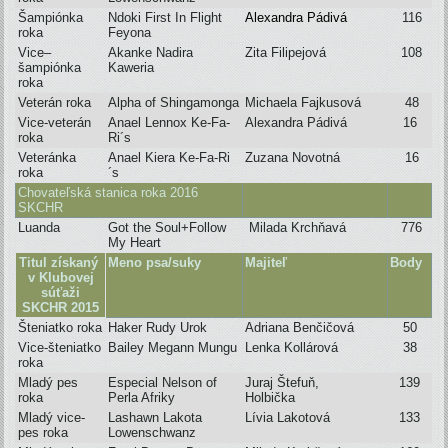
Šampiónka
Ndoki First In Flight
Alexandra Pádivá
116
roka
Feyona
Vice–
Akanke Nadira
Zita Filipejová
108
šampiónka
Kaweria
roka
Veterán roka
Alpha of Shingamonga
Michaela Fajkusová
48
Vice-veterán
Anael Lennox Ke-Fa-
Alexandra Pádivá
16
roka
Ri´s
Veteránka
Anael Kiera Ke-Fa-Ri
Zuzana Novotná
16
roka
´s
Chovateľská stanica roka 2016
SKCHR
Luanda
Got the Soul+Follow
Milada Krchňavá
776
My Heart
Titul získaný
Meno psa/suky
Majiteľ
Body
v Klubovej
súťaži
SKCHR
2015
Šteniatko roka
Haker Rudy Urok
Adriana Benčičová
50
Vice-šteniatko
Bailey Megann Mungu
Lenka Kollárová
38
roka
Mladý pes
Especial Nelson of
Juraj Štefuň,
139
roka
Perla Afriky
Holbička
Mladý vice-
Lashawn Lakota
Lívia Lakotová
133
pes roka
Lowenschwanz