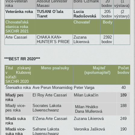
Vice-veterán
Absolut Lennister
Boris Čižmárik
20
(1
roka
Masasi
bodov
výstava)
Veteránka roka
TUSANI O´lala
Lucia
205
(2
Tiaret
Radošovská
bodov
výstavy)
Chovateľská
Chovateľ
Body
stanica roka
SKCHR 2021
Arte Cassari
CHAKA KAN+
Zuzana
2392
HUNTER´S PRIDE
Likierová
bodov
***BEST RR 2020***
Titul získaný
Meno psa/suky
Majiteľ
Počet
v Klubovej
(spolumajiteľ)
bodov
súťaži
SKCHR 2020
Šteniatko roka
Ave Perun Monamidog
Peter Varga
40
Mladý pes
El Roy Arte Cassari
Milan Lukačín
189
roka
Mladý vice-
Socrates
Lakota
188
Milan Hnátko
pes roka
L
ö
wenschwanz
Dana Mullerová
Mladá suka
E'Zena Arte Cassari
Zuzana Likierová
249
roka
Mladá vice-
Safrane
Lakota
Veronika Jašková
190
suka roka
L
ö
wenschwanz