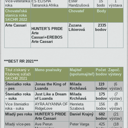
Vice-veteránka
ES ELISHA
Ester
15
1
roka
Tatranská Afrika
Handzušová
bodo
výstava
Chovateľská
Chovateľ
Body
stanica roka
SKCHR 2022
Arte Cassari
Zuzana
2335
HUNTER´S PRIDE
Likierová
bodov
Arte
Cassari+EREBOS
Arte Cassari
***BEST RR 2021***
Titul získaný v
Meno psa/suky
Majiteľ
Počet
Započ.
Klubovej súťaži
(spolumajiteľ)
bodov
výstavy
SKCHR 2021
Šteniatko roka
Jonas the King of
Milada
119
(6
– pes
Luanda
Krchňavá
bodov
výstav)
Šteniatko roka
Just Like a Dream
Milada
175
(7
– suka
of Luanda
Krchňavá
bodov
výstav)
Vice šteniatko
AYRA AIYANNA OF
Henrieta
156
(8
roka - suka
RidgeLove
Szabová
bodov
výstav)
Mladý pes roka
HUNTER´S PRIDE
Daniel Krajný
682
(21
Arte Cassari
bodov
výstav)
Mladý více-pes
Ave Perun
Peter Varga
425
(18