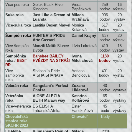
Vice-pes roka
Geluk Black River
Viera
259
16
Kingdom
Papánková
bodov
výstav
Suka roka
Just Like a Dream of
Milada
906
20
Luanda
Krchňavá
bodov
výstav
Vice-suka roka
Laetitia Desert Marvel
Monika
617
20
Kolárová
bodov
výstav
Šampión roka
HUNTER´S PRIDE
Daniel Krajný
937
20
Arte Cassari
bodov
výstav
Vice-šampión
Manzili Maliik Slunce
Lívia Lakotová
419
15
roka
života
bodov
výstav
Šampiónka
Banshee BAILEY
Ivona
1130
20
roka /
BEST
HVĚZDY NA STRÁŽI
Miletichová
bodov
výstav
RR
Vice-
Shabani´s Pride
Adriana
401
20
šampiónka
AISHA SHANAYA
Benčičová
bodov
výstav
roka
Veterán roka
Kangelani´s Perfect
Zuzana
40
1
Choise
Likierová
bodov
výstava
Veteránka
A´ONE ALECIA
Katarína
65
2
roka
BETH Malawi way
Kollárová
bodov
výstavy
Vice-veteránka
ES ELISHA
Ester
45
3
roka
Tatranská Afrika
Handzušová
bodo
výstavy
Chovateľská
Chovateľ
Body
stanica roka
SKCHR 2023
LUANDA
Kilimanjaro Rain of
Milada
2316