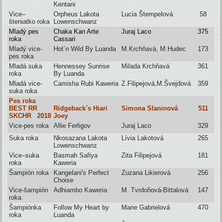
Kentani
Vice–
Orpheus Lakota
Lucia Štempelová
58
šteniatko roka
Lowenschwanz
Mladý pes
Chaka Kan Arte
Juraj Laco
375
roka
Cassari
Mladý vice-
Hot´n Wild By Luanda
M.Krchňavá, M.Hudec
173
pes roka
Mladá suka
Hennessey Sunrise
Milada Krchňavá
361
roka
By Luanda
Mladá vice-
Camisha Rubi Kaweria
Z.Filipejová,M.Švejdová
359
suka roka
Pes roka
BEST RR
Ridgeback´s Hiari
Simona Slaninová
511
SKCHR 2018
Joey
Vice-pes roka
Allie Ferligov
Juraj Laco
329
Suka roka
Nkosazana Lakota
Lívia Lakotová
265
Lowenschwanz
Vice–suka
Basmah Safiya
Zita Filipejová
181
roka
Kaweria
Šampión roka
Kangelani's Perfect
Zuzana Likierová
256
Choise
Vice-šampión
Adhiambo Kaweria
M. Tvrdoňová-Bittalová
147
roka
Šampiónka
Follow My Heart by
Marie Gabrielová
470
roka
Luanda