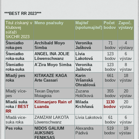
***BEST RR 2023***
Titul získaný v
Meno psa/suky
Majiteľ
Počet
Započ.
Klubovej
(spolumajiteľ)
bodov
výstavy
súťaži
SKCHR 2023
Šteniatko
Archibald Moyo
Veronika
71
4
roka-pes
Simba
Jašková
bodov
výstavy
Šteniatko
ANGEL INA JOLIE
Lívia
123
6
roka-suka
Löwenschwanz
Lakotová
bodov
výstav
Šteniatko
A´Zira Moyo Simba
Veronika
123
8
roka-suka
Jašková
bodov
výstav
Mladý pes
KITAKAZE KAGA
Karin
661
18
roka
Arte Cassari
Vršanská
bodov
výstav
Ohrablová
Mladý více-
Texan Dayton
Zuzana
355
20
pes
Moiagioia
Holičková
bodov
výstav
Mladá suka
Kilimanjaro Rain of
Milada
1130
20
roka /
BEST
Luanda
Krchňavá
bodov
výstav
RR
Mladá vice-
ZAMZAM LAKOTA
Lívia Lakotová
61
6
suka roka
Löwenschwanz
bodov
výstav
Pes roka
NIDOS GALIUM
Alexandra
519
19
AUKSINIS
Pádivá
bodov
výstav
FENIKSAS