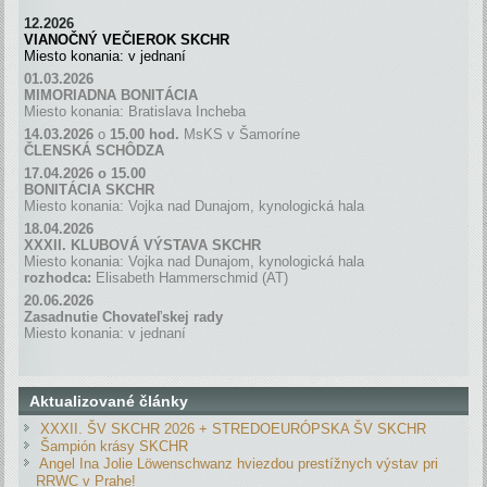
12.2026
VIANOČNÝ VEČIEROK SKCHR
Miesto konania: v jednaní
01.03.2026
MIMORIADNA BONITÁCIA
Miesto konania: Bratislava Incheba
14.03.2026
o
15.00 hod.
MsKS v Šamoríne
ČLENSKÁ SCH
Ô
DZA
17.04.2026 o 15.00
BONITÁCIA SKCHR
Miesto konania: Vojka nad Dunajom, kynologická hala
18.04.2026
XXXII. KLUBOVÁ VÝSTAVA SKCHR
Miesto konania: Vojka nad Dunajom, kynologická hala
rozhodca:
Elisabeth Hammerschmid (AT)
20.06.2026
Zasadnutie Chovateľskej rady
Miesto konania: v jednaní
Aktualizované články
XXXII. ŠV SKCHR 2026 + STREDOEURÓPSKA ŠV SKCHR
Šampión krásy SKCHR
Angel Ina Jolie Löwenschwanz hviezdou prestížnych výstav pri
RRWC v Prahe!