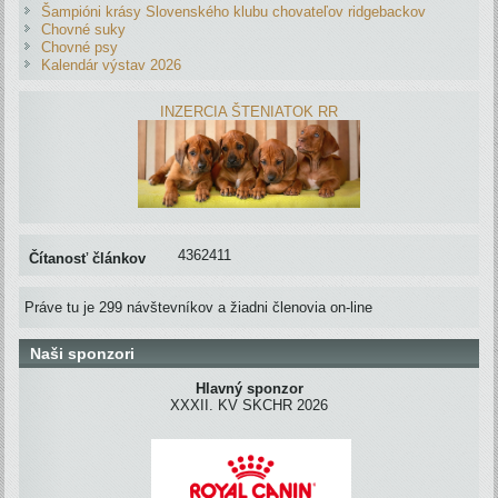
Šampióni krásy Slovenského klubu chovateľov ridgebackov
Chovné suky
Chovné psy
Kalendár výstav 2026
INZERCIA ŠTENIATOK RR
4362411
Čítanosť článkov
Práve tu je 299 návštevníkov a žiadni členovia on-line
Naši sponzori
Hlavný sponzor
XXXII. KV SKCHR 2026