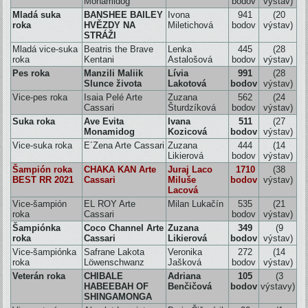
Monamidog
bodov
výstav)
Mladá suka
BANSHEE BAILEY
Ivona
941
(20
roka
HVĚZDY NA
Miletichová
bodov
výstav)
STRÁŽI
Mladá vice-suka
Beatris the Brave
Lenka
445
(28
roka
Kentani
Astalošová
bodov
výstav)
Pes roka
Manzili Maliik
Lívia
991
(28
Slunce života
Lakotová
bodov
výstav)
Vice-pes roka
Isaia Pelé Arte
Zuzana
562
(24
Cassari
Šturdzíková
bodov
výstav)
Suka roka
Ave Evita
Ivana
511
(27
Monamidog
Kozicová
bodov
výstav)
Vice-suka roka
E´Zena Arte Cassari
Zuzana
444
(14
Likierová
bodov
výstav)
Šampión roka
CHAKA KAN Arte
Juraj Laco
1710
(38
BEST RR 2021
Cassari
Miluše
bodov
výstav)
Lacová
Vice-šampión
EL ROY Arte
Milan Lukačín
535
(21
roka
Cassari
bodov
výstav)
Šampiónka
Coco Channel Arte
Zuzana
349
(9
roka
Cassari
Likierová
bodov
výstav)
Vice-šampiónka
Safrane Lakota
Veronika
272
(14
roka
L
ö
wenschwanz
Jašková
bodov
výstav)
Veterán roka
CHIBALE
Adriana
105
(3
HABEEBAH OF
Benčičová
bodov
výstavy)
SHINGAMONGA