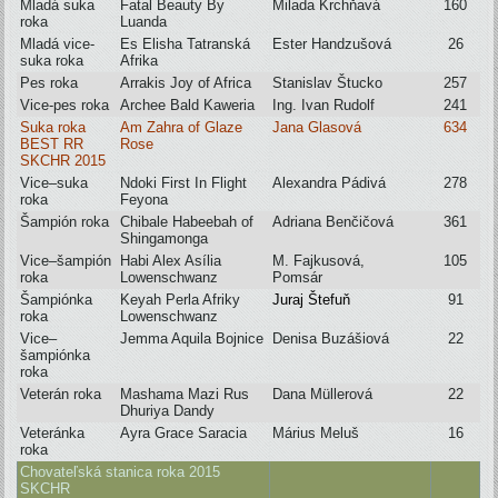
Mladá suka
Fatal Beauty By
Milada Krchňavá
160
roka
Luanda
Mladá vice-
Es Elisha Tatranská
Ester Handzušová
26
suka roka
Afrika
Pes roka
Arrakis Joy of Africa
Stanislav Štucko
257
Vice-pes roka
Archee Bald Kaweria
Ing. Ivan Rudolf
241
Suka roka
Am Zahra of Glaze
Jana Glasová
634
BEST RR
Rose
SKCHR
2015
Vice–suka
Ndoki First In Flight
Alexandra Pádivá
278
roka
Feyona
Šampión roka
Chibale Habeebah of
Adriana Benčičová
361
Shingamonga
Vice–šampión
Habi Alex Asília
M. Fajkusová,
105
roka
Lowenschwanz
Pomsár
Šampiónka
Keyah Perla Afriky
Juraj Štefuň
91
roka
Lowenschwanz
Vice–
Jemma Aquila Bojnice
Denisa Buzášiová
22
šampiónka
roka
Veterán roka
Mashama Mazi Rus
Dana Müllerová
22
Dhuriya Dandy
Veteránka
Ayra Grace Saracia
Márius Meluš
16
roka
Chovateľská stanica roka 2015
SKCHR