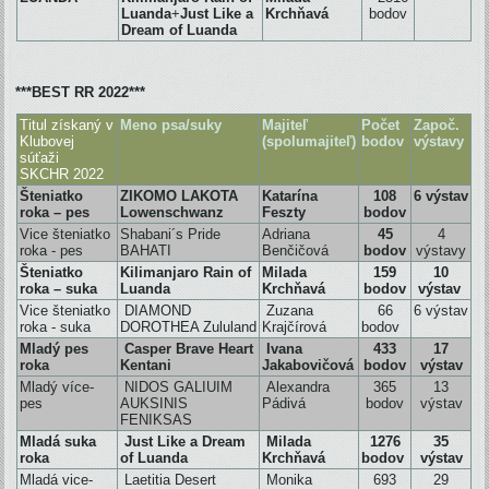
Luanda
+
Just Like a
Krchňavá
bodov
Dream of Luanda
***BEST RR 2022***
Titul získaný v
Meno psa/suky
Majiteľ
Počet
Započ.
Klubovej
(spolumajiteľ)
bodov
výstavy
súťaži
SKCHR 2022
Šteniatko
ZIKOMO LAKOTA
Katarína
108
6 výstav
roka – pes
Lowenschwanz
Feszty
bodov
Vice šteniatko
Shabani´s Pride
Adriana
45
4
roka
- pes
BAHATI
Benčičová
bodov
výstavy
Šteniatko
Kilimanjaro Rain of
Milada
159
10
roka – suka
Luanda
Krchňavá
bodov
výstav
Vice šteniatko
DIAMOND
Zuzana
66
6 výstav
roka - suka
DOROTHEA Zululand
Krajčírová
bodov
Mladý pes
Casper Brave Heart
Ivana
433
17
roka
Kentani
Jakabovičová
bodov
výstav
Mladý více-
NIDOS GALIUIM
Alexandra
365
13
pes
AUKSINIS
Pádivá
bodov
výstav
FENIKSAS
Mladá suka
Just Like a Dream
Milada
1276
35
roka
of Luanda
Krchňavá
bodov
výstav
Mladá vice-
Laetitia Desert
Monika
693
29