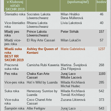
v Klubovej
(spolumajiteľ)
bodov
súťaži
SKCHR 2019
Šteniatko roka
Socrates Lakota
Milan Hnátko
46
Löwenschwanz
Dana Müllerová
Vice-šteniatko
Rhiana Lakota
Lívia Lakotová
40
roka
L
ö
wenschwanz
Mladý pes
Prince Lakota
Peter Strhák
157
roka
L
ö
wenschwanz
Mladý vice-
El Roy Arte Cassari
Milan Lukačín
57
pes roka
Mladá suka
Ashley the Queen of
Marie Gabrielová
1237
roka
Kentani
BEST RR
SKCHR 2019
Pracovná
Camisha Rubi Kaweria
Martina .Švejdová
268
suka roka
Zita Filipejová
Pes roka
Chaka Kan Arte
Juraj Laco
1193
Cassari
Miluše Lacová
Vice-pes roka
Hot´n Wild by Luanda
Milada Krchňavá
285
Michal Hudec
Suka roka
Henessey Sunrise by
Milada Krchňavá
542
Luanda
Tomáš Krchňavý
Vice-suka
Coco Chanel Arte
Zuzana Likierová
373
roka
Cassari
Šampión roka
Allie Ferligov
Juraj Laco
543