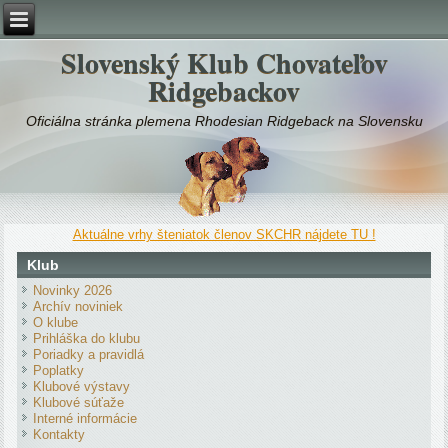
Slovenský Klub Chovateľov
Ridgebackov
Oficiálna stránka plemena Rhodesian Ridgeback na Slovensku
Aktuálne vrhy šteniatok členov SKCHR nájdete TU !
Klub
Novinky 2026
Archív noviniek
O klube
Prihláška do klubu
Poriadky a pravidlá
Poplatky
Klubové výstavy
Klubové súťaže
Interné informácie
Kontakty