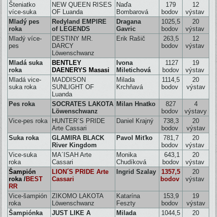
Šteniatko
NEW QUEEN RISES
Naďa
179
12
více-suka
OF Luanda
Bombarová
bodov
výstav
Mladý pes
Redyland EMPIRE
Dragana
1025,5
20
roka
of LEGENDS
Gavric
bodov
výstav
Mladý více-
DESTINY MR.
Erik Rašič
263,5
12
pes
DARCY
bodov
výstav
Löwenschwanz
Mladá suka
BENTLEY
Ivona
1127
19
roka
DAENERYS Masasi
Miletichová
bodov
výstav
Mladá vice-
MADDISON
Milada
1114,5
20
suka roka
SUNLIGHT OF
Krchňavá
bodov
výstav
Luanda
Pes roka
SOCRATES LAKOTA
Milan Hnatko
827
4
Löwenschwanz
bodov
výstavy
Vice-pes roka
HUNTER´S PRIDE
Daniel Krajný
738,3
20
Arte Cassari
bodov
výstav
Suka roka
GLAMIRA BLACK
Pavol Miťko
781,7
20
River Kingdom
bodov
výstav
Vice-suka
MA´ISAH Arte
Monika
643,1
20
roka
Cassari
Chudíková
bodov
výstav
Šampión
LION´S PRIDE Arte
Ingrid Szalay
1357,5
20
roka
/
BEST
Cassari
bodov
výstav
RR
Vice-šampión
ZIKOMO LAKOTA
Katarína
153,9
19
roka
Löwenschwanz
Feszty
bodov
výstav
Šampiónka
JUST LIKE A
Milada
1044,5
20