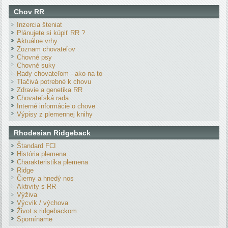
Chov RR
Inzercia šteniat
Plánujete si kúpiť RR ?
Aktuálne vrhy
Zoznam chovateľov
Chovné psy
Chovné suky
Rady chovateľom - ako na to
Tlačivá potrebné k chovu
Zdravie a genetika RR
Chovateľská rada
Interné informácie o chove
Výpisy z plemennej knihy
Rhodesian Ridgeback
Štandard FCI
História plemena
Charakteristika plemena
Ridge
Čierny a hnedý nos
Aktivity s RR
Výživa
Výcvik / výchova
Život s ridgebackom
Spomíname