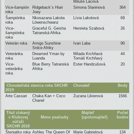
Miluše Lacová
Vice-šampión
Ridgeback´s Hiari
Simona Slaninová
364
roka
Joey
Šampiónka
Nkosazana Lakota
Lívia Lakotová
69
roka
L
ö
wenschwanz
Vice-
Graceful G. Geisha
Henrieta Szabová
26
šampiónka
Tatranská Afrika
roka
Veterán roka
Amigo Sunshine
Ivan Laba
90
Srdce Afriky
Veteránka
Dreamed Yman by
Milada Krchňavá
44
roka
Luanda
Tomáš Krchňavý
Vice-
Blue Berry Tatranská
Ester Handzušová
20
veteránka
Afrika
roka
Chovateľská stanica roka SKCHR
Chovateľ
Body
2019
Arte Cassari
Chaka Kan + Coco
Zuzana Likierová
1566
Chanel
Titul získaný
Majiteľ
Počet
v Klubovej
Meno psa/suky
(spolumajiteľ)
bodov
súťaži
SKCHR 2018
Šteniatko roka
Ashley The Queen Of
Marie Gabrielová
134