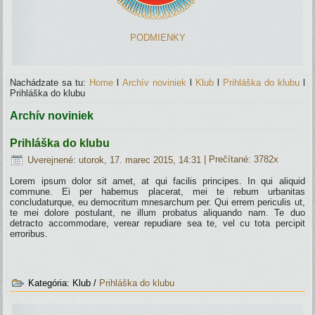
PODMIENKY
Nachádzate sa tu:
Home
l
Archív noviniek
l
Klub
l
Prihláška do klubu
l
Prihláška do klubu
Archív noviniek
Prihláška do klubu
Uverejnené: utorok, 17. marec 2015, 14:31
| Prečítané: 3782x
Lorem ipsum dolor sit amet, at qui facilis principes. In qui aliquid
commune. Ei per habemus placerat, mei te rebum urbanitas
concludaturque, eu democritum mnesarchum per. Qui errem periculis ut,
te mei dolore postulant, ne illum probatus aliquando nam. Te duo
detracto accommodare, verear repudiare sea te, vel cu tota percipit
erroribus.
Kategória:
Klub
/
Prihláška do klubu