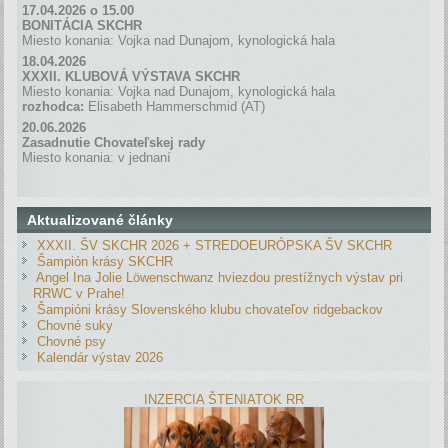
17.04.2026 o 15.00
BONITÁCIA SKCHR
Miesto konania: Vojka nad Dunajom, kynologická hala
18.04.2026
XXXII. KLUBOVÁ VÝSTAVA SKCHR
Miesto konania: Vojka nad Dunajom, kynologická hala
rozhodca:
Elisabeth Hammerschmid (AT)
20.06.2026
Zasadnutie Chovateľskej rady
Miesto konania: v jednaní
Aktualizované články
XXXII. ŠV SKCHR 2026 + STREDOEURÓPSKA ŠV SKCHR
Šampión krásy SKCHR
Angel Ina Jolie Löwenschwanz hviezdou prestížnych výstav pri
RRWC v Prahe!
Šampióni krásy Slovenského klubu chovateľov ridgebackov
Chovné suky
Chovné psy
Kalendár výstav 2026
INZERCIA ŠTENIATOK RR