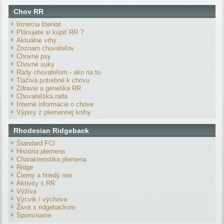
Chov RR
Inzercia šteniat
Plánujete si kúpiť RR ?
Aktuálne vrhy
Zoznam chovateľov
Chovné psy
Chovné suky
Rady chovateľom - ako na to
Tlačivá potrebné k chovu
Zdravie a genetika RR
Chovateľská rada
Interné informácie o chove
Výpisy z plemennej knihy
Rhodesian Ridgeback
Štandard FCI
História plemena
Charakteristika plemena
Ridge
Čierny a hnedý nos
Aktivity s RR
Výživa
Výcvik / výchova
Život s ridgebackom
Spomíname