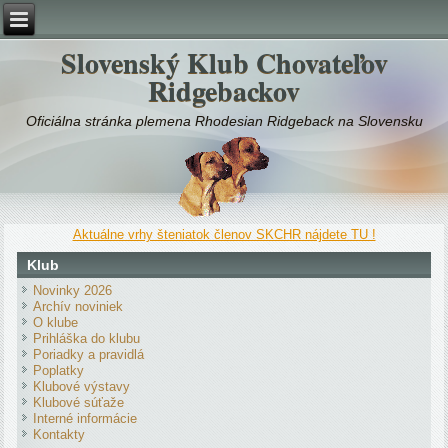
Slovenský Klub Chovateľov
Ridgebackov
Oficiálna stránka plemena Rhodesian Ridgeback na Slovensku
Aktuálne vrhy šteniatok členov SKCHR nájdete TU !
Klub
Novinky 2026
Archív noviniek
O klube
Prihláška do klubu
Poriadky a pravidlá
Poplatky
Klubové výstavy
Klubové súťaže
Interné informácie
Kontakty