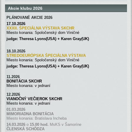
Akcie klubu 2026
PLÁNOVANÉ AKCIE 2026
17.10.2026
XXXII. ŠPECIÁLNA VÝSTAVA SKC
H
R
Miesto konania: Spoločenský dom Viničné
judge: Theresa Lyons(USA) + Karen Gray(UK)
18.10.2026
STREDOEURÓPSKA ŠPECIÁLNA
VÝSTAVA
Miesto konania: Spoločenský dom Viničné
judge: Theresa Lyons(USA) + Karen Gray(UK)
11.2026
BONITÁCIA SKCHR
Miesto konania: v jednaní
12.2026
VIANOČNÝ VEČIEROK SKCHR
Miesto konania: v jednaní
01.03.2026
MIMORIADNA BONITÁCIA
Miesto konania: Bratislava Incheba
14.03.2026
o
15.00 hod.
MsKS v Šamoríne
ČLENSKÁ SCH
Ô
DZA