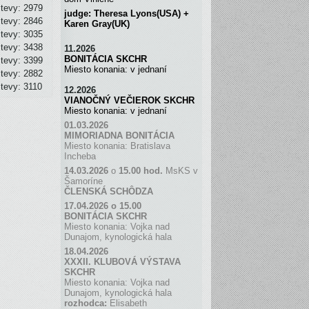
tevy: 2979
judge: Theresa Lyons(USA) +
tevy: 2846
Karen Gray(UK)
tevy: 3035
tevy: 3438
11.2026
BONITÁCIA SKCHR
tevy: 3399
Miesto konania: v jednaní
tevy: 2882
tevy: 3110
12.2026
VIANOČNÝ VEČIEROK SKCHR
Miesto konania: v jednaní
01.03.2026
MIMORIADNA BONITÁCIA
Miesto konania: Bratislava
Incheba
14.03.2026
o
15.00 hod.
MsKS v
Šamoríne
ČLENSKÁ SCH
Ô
DZA
17.04.2026 o 15.00
BONITÁCIA SKCHR
Miesto konania: Vojka nad
Dunajom, kynologická hala
18.04.2026
XXXII. KLUBOVÁ VÝSTAVA
SKCHR
Miesto konania: Vojka nad
Dunajom, kynologická hala
rozhodca:
Elisabeth