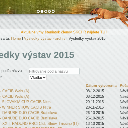
Aktuálne vrhy šteniatok členov SKCHR nájdete TU !
 sa tu:
Home
l
Výsledky výstav - archív
l
Výsledky výstav 2015
edky výstav 2015
ie podľa názvu
t
Dátum vytvorenia
Poče
 - CACIB Wels (A)
08-12-2015
Návš
 - CACIB Wels (A)
08-12-2015
Návš
 - SLOVAKIA CUP CACIB Nitra
29-11-2015
Návš
5 - WINNER SHOW CACIB Nitra
28-11-2015
Návš
 - DANUBE DUO CACIB Bratislava
26-10-2015
Návš
 - DANUBE DUO CACIB Bratislava
26-10-2015
Návš
 - XXII. RADUNO RRCI Club Show, Trissino (IT)
13-10-2015
Návš