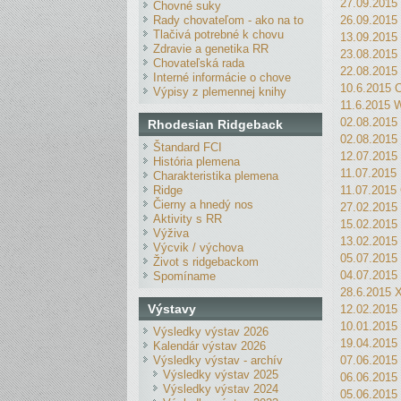
27.09.2015
Chovné suky
26.09.2015 
Rady chovateľom - ako na to
Tlačivá potrebné k chovu
13.09.201
Zdravie a genetika RR
23.08.2015
Chovateľská rada
22.08.2015
Interné informácie o chove
10.6.2015 C
Výpisy z plemennej knihy
11.6.2015 W
02.08.2015
Rhodesian Ridgeback
02.08.2015
Štandard FCI
12.07.2015
História plemena
11.07.2015
Charakteristika plemena
11.07.2015
Ridge
Čierny a hnedý nos
27.02.2015
Aktivity s RR
15.02.2015
Výživa
13.02.2015
Výcvik / výchova
05.07.2015
Život s ridgebackom
04.07.2015
Spomíname
28.6.2015 
Výstavy
12.02.2015
10.01.2015
Výsledky výstav 2026
19.04.2015
Kalendár výstav 2026
07.06.2015
Výsledky výstav - archív
Výsledky výstav 2025
06.06.2015
Výsledky výstav 2024
05.06.2015