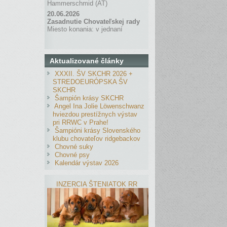
Hammerschmid (AT)
20.06.2026
Zasadnutie Chovateľskej rady
Miesto konania: v jednaní
Aktualizované články
XXXII. ŠV SKCHR 2026 +
STREDOEURÓPSKA ŠV
SKCHR
Šampión krásy SKCHR
Angel Ina Jolie Löwenschwanz
hviezdou prestížnych výstav
pri RRWC v Prahe!
Šampióni krásy Slovenského
klubu chovateľov ridgebackov
Chovné suky
Chovné psy
Kalendár výstav 2026
INZERCIA ŠTENIATOK RR