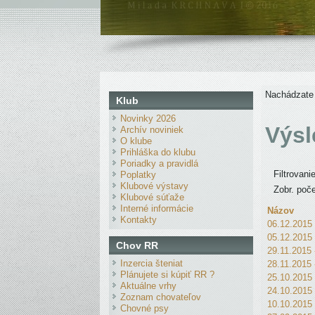
Nachádzate
Klub
Novinky 2026
Výsl
Archív noviniek
O klube
Prihláška do klubu
Poriadky a pravidlá
Filtrovan
Poplatky
Klubové výstavy
Zobr. poče
Klubové súťaže
Interné informácie
Názov
Kontakty
06.12.2015
05.12.2015
Chov RR
29.11.2015
Inzercia šteniat
28.11.201
Plánujete si kúpiť RR ?
25.10.2015
Aktuálne vrhy
24.10.2015
Zoznam chovateľov
10.10.2015
Chovné psy