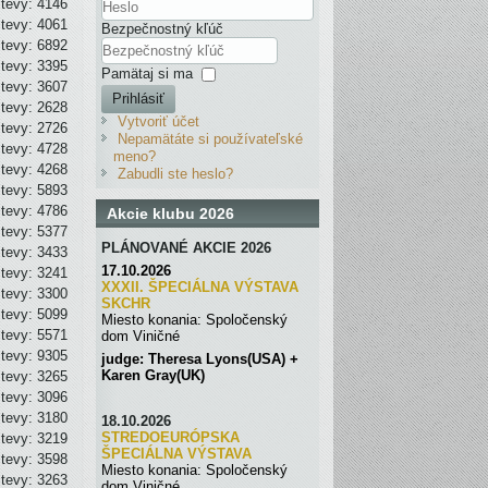
tevy: 4146
tevy: 4061
Bezpečnostný kľúč
tevy: 6892
tevy: 3395
Pamätaj si ma
tevy: 3607
Prihlásiť
tevy: 2628
Vytvoriť účet
tevy: 2726
Nepamätáte si používateľské
tevy: 4728
meno?
tevy: 4268
Zabudli ste heslo?
tevy: 5893
tevy: 4786
Akcie klubu 2026
tevy: 5377
PLÁNOVANÉ AKCIE 2026
tevy: 3433
17.10.2026
tevy: 3241
XXXII. ŠPECIÁLNA VÝSTAVA
tevy: 3300
SKC
H
R
tevy: 5099
Miesto konania: Spoločenský
tevy: 5571
dom Viničné
tevy: 9305
judge: Theresa Lyons(USA) +
Karen Gray(UK)
tevy: 3265
tevy: 3096
tevy: 3180
18.10.2026
STREDOEURÓPSKA
tevy: 3219
ŠPECIÁLNA
VÝSTAVA
tevy: 3598
Miesto konania: Spoločenský
tevy: 3263
dom Viničné