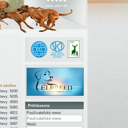
t návštev
tevy: 5030
tevy: 5035
tevy: 4593
Prihlásenie
tevy: 5083
tevy: 4821
Používateľské meno
tevy: 4445
tevy: 3497
Heslo