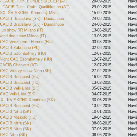
 - CACIB Tulln, BUNDESSIEGER (AT)
29-09-2015
Návš
- CACIB Tulln, Crufts Qualifikation (AT)
29-09-2015
Návš
5 XX. ŠV SKCHR, Kamenný Mlyn
15-09-2015
Návš
 CACIB Bratislava (SK) - Duodanube
24-08-2015
Návš
 CACIB Bratislava (SK) - Duodanube
24-08-2015
Návš
lub show RR Milano (IT)
13-06-2015
Návš
orld dog show Milano (IT)
13-06-2015
Návš
 CAC Veszprém - Herend (HU)
03-08-2015
Návš
 CACIB Zakopane (PL)
02-08-2015
Návš
 CACIB Szombathely (HU)
12-07-2015
Návš
 Night CAC Szombathely (HU)
12-07-2015
Návš
 CACIB Oberwart (AT)
12-07-2015
Návš
 CAC Victory show Nitra (SK)
27-02-2015
Návš
 CACIB Budapest (HU)
16-02-2015
Návš
 CACIB Budapest (HU)
13-02-2015
Návš
 CACIB Veľká Ida (SK)
05-07-2015
Návš
 CAC Veľká Ida (SK)
04-07-2015
Návš
XXI. KV SKCHR Krpáčovo (SK)
30-06-2015
Návš
 CACIB Budapest (HU)
13-02-2015
Návš
 CACIB Nitra (SK)
10-01-2015
Návš
 CACIB Miskolc (HU)
19-04-2015
Návš
 CACIB Nitra (SK)
08-06-2015
Návš
 CACIB Nitra (SK)
07-06-2015
Návš
 CAC Nitra (SK)
06-06-2015
Návš