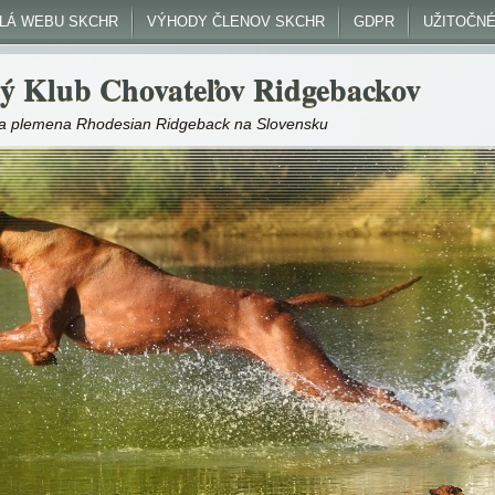
DLÁ WEBU SKCHR
VÝHODY ČLENOV SKCHR
GDPR
UŽITOČNÉ
ý Klub Chovateľov Ridgebackov
nka plemena Rhodesian Ridgeback na Slovensku