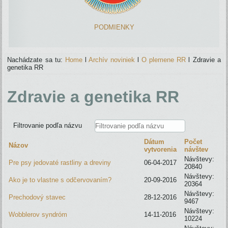
PODMIENKY
Nachádzate sa tu:
Home
l
Archív noviniek
l
O plemene RR
l
Zdravie a
genetika RR
Zdravie a genetika RR
Filtrovanie podľa názvu
Dátum
Počet
Názov
vytvorenia
návštev
Návštevy:
Pre psy jedovaté rastliny a dreviny
06-04-2017
20840
Návštevy:
Ako je to vlastne s odčervovaním?
20-09-2016
20364
Návštevy:
Prechodový stavec
28-12-2016
9467
Návštevy:
Wobblerov syndróm
14-11-2016
10224