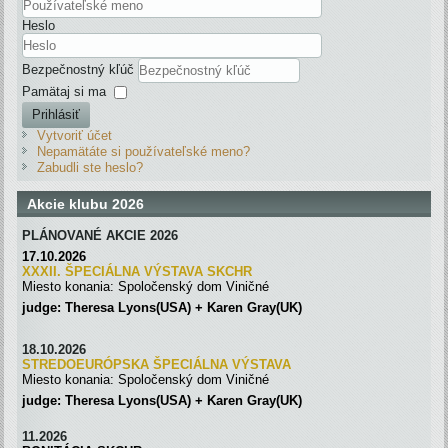
Heslo
Bezpečnostný kľúč
Pamätaj si ma
Prihlásiť
Vytvoriť účet
Nepamätáte si používateľské meno?
Zabudli ste heslo?
Akcie klubu 2026
PLÁNOVANÉ AKCIE 2026
17.10.2026
XXXII. ŠPECIÁLNA VÝSTAVA SKC
H
R
Miesto konania: Spoločenský dom Viničné
judge: Theresa Lyons(USA) + Karen Gray(UK)
18.10.2026
STREDOEURÓPSKA ŠPECIÁLNA
VÝSTAVA
Miesto konania: Spoločenský dom Viničné
judge: Theresa Lyons(USA) + Karen Gray(UK)
11.2026