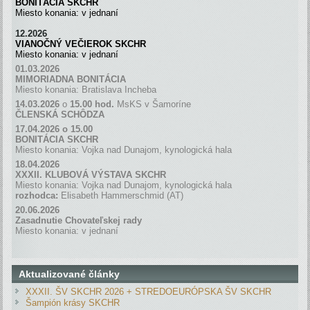
BONITÁCIA SKCHR
Miesto konania: v jednaní
12.2026
VIANOČNÝ VEČIEROK SKCHR
Miesto konania: v jednaní
01.03.2026
MIMORIADNA BONITÁCIA
Miesto konania: Bratislava Incheba
14.03.2026
o
15.00 hod.
MsKS v Šamoríne
ČLENSKÁ SCH
Ô
DZA
17.04.2026 o 15.00
BONITÁCIA SKCHR
Miesto konania: Vojka nad Dunajom, kynologická hala
18.04.2026
XXXII. KLUBOVÁ VÝSTAVA SKCHR
Miesto konania: Vojka nad Dunajom, kynologická hala
rozhodca:
Elisabeth Hammerschmid (AT)
20.06.2026
Zasadnutie Chovateľskej rady
Miesto konania: v jednaní
Aktualizované články
XXXII. ŠV SKCHR 2026 + STREDOEURÓPSKA ŠV SKCHR
Šampión krásy SKCHR