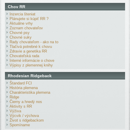
Chov RR
Inzercia šteniat
Plánujete si kúpiť RR ?
Aktuálne vrhy
Zoznam chovateľov
Chovné psy
Chovné suky
Rady chovateľom - ako na to
Tlačivá potrebné k chovu
Zdravie a genetika RR
Chovateľská rada
Interné informácie o chove
Výpisy z plemennej knihy
Rhodesian Ridgeback
Štandard FCI
História plemena
Charakteristika plemena
Ridge
Čierny a hnedý nos
Aktivity s RR
Výživa
Výcvik / výchova
Život s ridgebackom
Spomíname