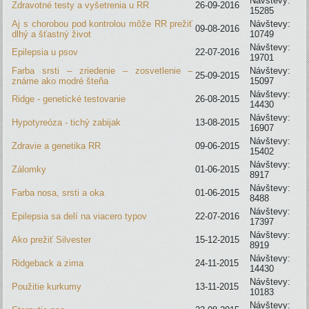
Návštevy:
Zdravotné testy a vyšetrenia u RR
26-09-2016
15285
Aj s chorobou pod kontrolou môže RR prežiť
Návštevy:
09-08-2016
dlhý a šťastný život
10749
Návštevy:
Epilepsia u psov
22-07-2016
19701
Farba srsti – zriedenie – zosvetlenie –
Návštevy:
25-09-2015
známe ako modré šteňa
15097
Návštevy:
Ridge - genetické testovanie
26-08-2015
14430
Návštevy:
Hypotyreóza - tichý zabijak
13-08-2015
16907
Návštevy:
Zdravie a genetika RR
09-06-2015
15402
Návštevy:
Zálomky
01-06-2015
8917
Návštevy:
Farba nosa, srsti a oka
01-06-2015
8488
Návštevy:
Epilepsia sa delí na viacero typov
22-07-2016
17397
Návštevy:
Ako prežiť Silvester
15-12-2015
8919
Návštevy:
Ridgeback a zima
24-11-2015
14430
Návštevy:
Použitie kurkumy
13-11-2015
10183
Návštevy: