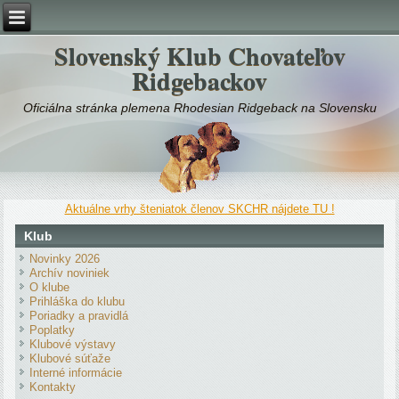
Slovenský Klub Chovateľov
Ridgebackov
Oficiálna stránka plemena Rhodesian Ridgeback na Slovensku
Aktuálne vrhy šteniatok členov SKCHR nájdete TU !
Klub
Novinky 2026
Archív noviniek
O klube
Prihláška do klubu
Poriadky a pravidlá
Poplatky
Klubové výstavy
Klubové súťaže
Interné informácie
Kontakty