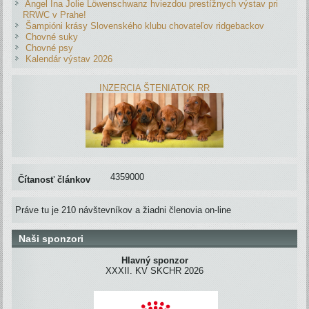
Angel Ina Jolie Löwenschwanz hviezdou prestížnych výstav pri
RRWC v Prahe!
Šampióni krásy Slovenského klubu chovateľov ridgebackov
Chovné suky
Chovné psy
Kalendár výstav 2026
INZERCIA ŠTENIATOK RR
4359000
Čítanosť článkov
Práve tu je 210 návštevníkov a žiadni členovia on-line
Naši sponzori
Hlavný sponzor
XXXII. KV SKCHR 2026