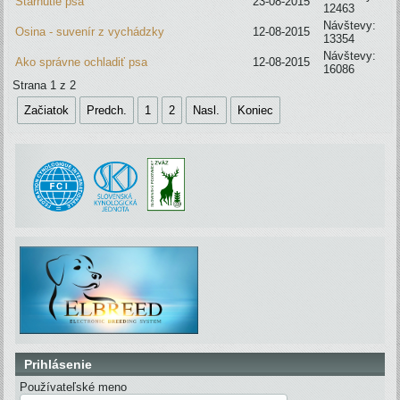
Starnutie psa
23-08-2015
12463
Návštevy:
Osina - suvenír z vychádzky
12-08-2015
13354
Návštevy:
Ako správne ochladiť psa
12-08-2015
16086
Strana 1 z 2
Začiatok
Predch.
1
2
Nasl.
Koniec
Prihlásenie
Používateľské meno