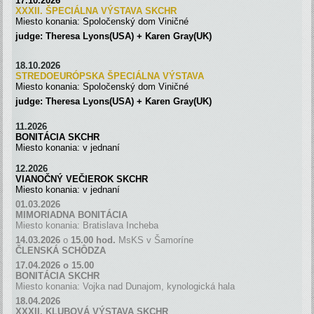
17.10.2026
XXXII. ŠPECIÁLNA VÝSTAVA SKC
H
R
Miesto konania: Spoločenský dom Viničné
judge: Theresa Lyons(USA) + Karen Gray(UK)
18.10.2026
STREDOEURÓPSKA ŠPECIÁLNA
VÝSTAVA
Miesto konania: Spoločenský dom Viničné
judge: Theresa Lyons(USA) + Karen Gray(UK)
11.2026
BONITÁCIA SKCHR
Miesto konania: v jednaní
12.2026
VIANOČNÝ VEČIEROK SKCHR
Miesto konania: v jednaní
01.03.2026
MIMORIADNA BONITÁCIA
Miesto konania: Bratislava Incheba
14.03.2026
o
15.00 hod.
MsKS v Šamoríne
ČLENSKÁ SCH
Ô
DZA
17.04.2026 o 15.00
BONITÁCIA SKCHR
Miesto konania: Vojka nad Dunajom, kynologická hala
18.04.2026
XXXII. KLUBOVÁ VÝSTAVA SKCHR