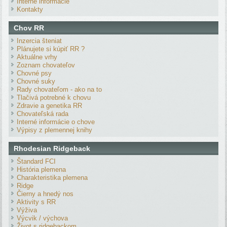
Interné informácie
Kontakty
Chov RR
Inzercia šteniat
Plánujete si kúpiť RR ?
Aktuálne vrhy
Zoznam chovateľov
Chovné psy
Chovné suky
Rady chovateľom - ako na to
Tlačivá potrebné k chovu
Zdravie a genetika RR
Chovateľská rada
Interné informácie o chove
Výpisy z plemennej knihy
Rhodesian Ridgeback
Štandard FCI
História plemena
Charakteristika plemena
Ridge
Čierny a hnedý nos
Aktivity s RR
Výživa
Výcvik / výchova
Život s ridgebackom