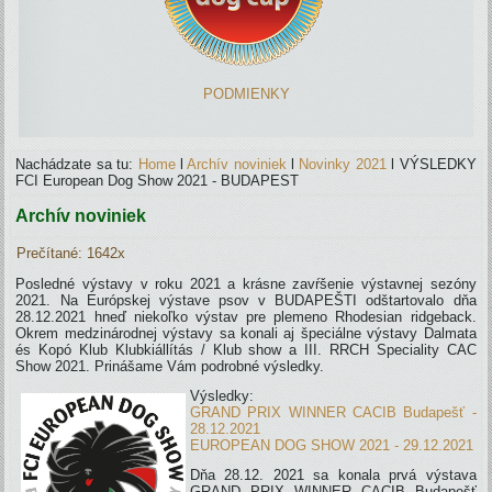
PODMIENKY
Nachádzate sa tu:
Home
l
Archív noviniek
l
Novinky 2021
l
VÝSLEDKY
FCI European Dog Show 2021 - BUDAPEST
Archív noviniek
Prečítané: 1642x
Posledné výstavy v roku 2021 a krásne zavŕšenie výstavnej sezóny
2021. Na Európskej výstave psov v BUDAPEŠTI odštartovalo dňa
28.12.2021 hneď niekoľko výstav pre plemeno Rhodesian ridgeback.
Okrem medzinárodnej výstavy sa konali aj špeciálne výstavy Dalmata
és Kopó Klub Klubkiállítás / Klub show a III. RRCH Speciality CAC
Show 2021. Prinášame Vám podrobné výsledky.
Výsledky:
GRAND PRIX WINNER CACIB Budapešť -
28.12.2021
EUROPEAN DOG SHOW 2021 - 29.12.2021
Dňa 28.12. 2021 sa konala prvá výstava
GRAND PRIX WINNER CACIB Budapešť