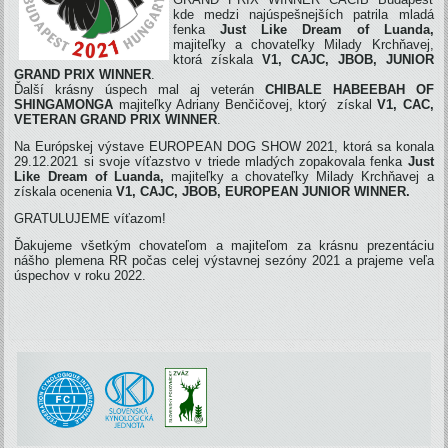
kde medzi najúspešnejších patrila mladá
fenka
Just Like Dream of Luanda,
majiteľky a chovateľky Milady Krchňavej,
ktorá získala
V1, CAJC, JBOB, JUNIOR
GRAND PRIX WINNER
.
Ďalší krásny úspech mal aj veterán
CHIBALE HABEEBAH OF
SHINGAMONGA
majiteľky Adriany Benčičovej, ktorý získal
V1, CAC,
VETERAN GRAND PRIX WINNER
.
Na Európskej výstave EUROPEAN DOG SHOW 2021, ktorá sa konala
29.12.2021 si svoje víťazstvo v triede mladých zopakovala fenka
Just
Like Dream of Luanda,
majiteľky a chovateľky Milady Krchňavej a
získala ocenenia
V1, CAJC, JBOB, EUROPEAN JUNIOR WINNER.
GRATULUJEME víťazom!
Ďakujeme všetkým chovateľom a majiteľom za krásnu prezentáciu
nášho plemena RR počas celej výstavnej sezóny 2021 a prajeme veľa
úspechov v roku 2022.