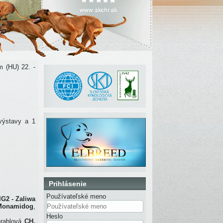
 (HU) 22. -
ýstavy a 1
Prihlásenie
Používateľské meno
G2 - Zaliwa
 Monamidog
,
Heslo
hrablová
CH.