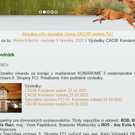
Aktuálne vrhy šteniatok členov SKCHR nájdete TU !
 sa tu:
Home
l
Archív noviniek
l
Novinky 2021
l
Výsledky CACIB Komárom
oviniek
1567x
dĺženého víkendu sa konajú v maďarskom KOMÁROME 3 medzinárodné v
ýstava 6. Skupiny FCI. Prinášame Vám podrobné výsledky.
Výsledky:
CACIB Komárom piatok 22.10.2021
CACIB Komárom sobota 23.10.2021
Špeciálna výstava FCI VI. Komárom sobota 23.10.2021
CACIB Komárom nedeľa 24.10.2021
spešný pre slovenských vystavovateľov. Tituly najvyššie si odniesli:
BOB, BI
le Rain
, maj.: Viera Papánková, Branislav Modrovský a
BOS - Ave Evita
 Kozicová.
 Špeciálnej výstave 6. Skupiny FCI zvíťazil pes maj. Karin Vršanská O