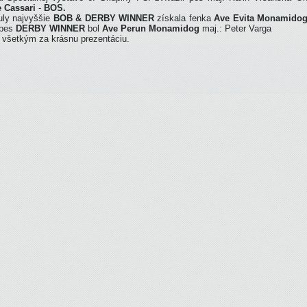
e Cassari
-
BOS.
tuly najvyššie
BOB & DERBY WINNER
získala fenka
Ave Evita Monamido
 pes
DERBY WINNER
bol
Ave Perun
Monamidog
maj.: Peter Varga
 všetkým za krásnu prezentáciu.