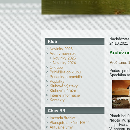
Nachádzate
Klub
24.10.2021
Novinky 2026
Archív n
Archív noviniek
Novinky 2025
Prečítané: 
Novinky 2024
O klube
Počas pre
Prihláška do klubu
Špeciálna v
Poriadky a pravidlá
Poplatky
Klubové výstavy
Klubové súťaže
Interné informácie
Kontakty
Chov RR
Piatok bol ú
Inzercia šteniat
Ndoto Purp
Plánujete si kúpiť RR ?
maj.: Ivana
Aktuálne vrhy
V sobotu na