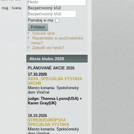
g
maj.: Ivana
Bezpečnostný kľúč
Pamätaj si ma
Prihlásiť
Vytvoriť účet
Nepamätáte si používateľské
meno?
Zabudli ste heslo?
Akcie klubu 2026
PLÁNOVANÉ AKCIE 2026
17.10.2026
XXXII. ŠPECIÁLNA VÝSTAVA
SKC
H
R
Miesto konania: Spoločenský
dom Viničné
judge: Theresa Lyons(USA) +
Karen Gray(UK)
18.10.2026
STREDOEURÓPSKA
ŠPECIÁLNA
VÝSTAVA
Miesto konania: Spoločenský
dom Viničné