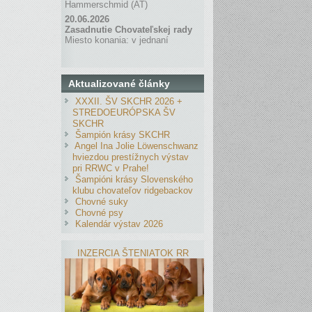
Hammerschmid (AT)
20.06.2026
Zasadnutie Chovateľskej rady
Miesto konania: v jednaní
Aktualizované články
XXXII. ŠV SKCHR 2026 +
STREDOEURÓPSKA ŠV
SKCHR
Šampión krásy SKCHR
Angel Ina Jolie Löwenschwanz
hviezdou prestížnych výstav
pri RRWC v Prahe!
Šampióni krásy Slovenského
klubu chovateľov ridgebackov
Chovné suky
Chovné psy
Kalendár výstav 2026
INZERCIA ŠTENIATOK RR