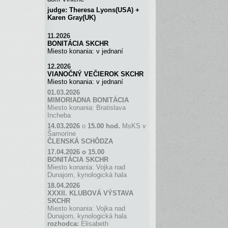
judge: Theresa Lyons(USA) +
Karen Gray(UK)
11.2026
BONITÁCIA SKCHR
Miesto konania: v jednaní
12.2026
VIANOČNÝ VEČIEROK SKCHR
Miesto konania: v jednaní
01.03.2026
MIMORIADNA BONITÁCIA
Miesto konania: Bratislava
Incheba
14.03.2026
o
15.00 hod.
MsKS v
Šamoríne
ČLENSKÁ SCH
Ô
DZA
17.04.2026 o 15.00
BONITÁCIA SKCHR
Miesto konania: Vojka nad
Dunajom, kynologická hala
18.04.2026
XXXII. KLUBOVÁ VÝSTAVA
SKCHR
Miesto konania: Vojka nad
Dunajom, kynologická hala
rozhodca:
Elisabeth