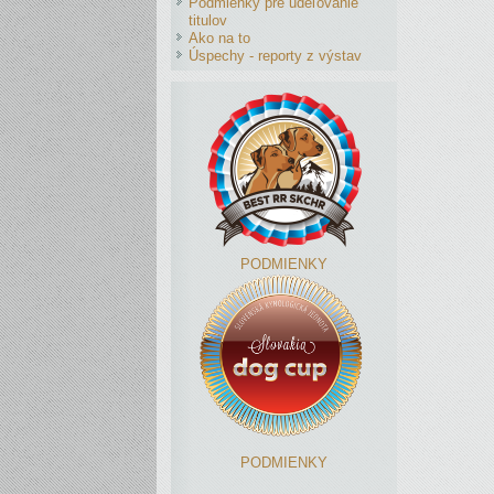
Podmienky pre udeľovanie
titulov
Ako na to
Úspechy - reporty z výstav
PODMIENKY
PODMIENKY