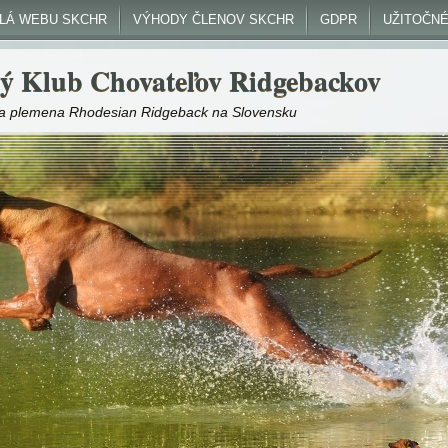
DLÁ WEBU SKCHR
VÝHODY ČLENOV SKCHR
GDPR
UŽITOČNÉ
ý Klub Chovateľov Ridgebackov
nka plemena Rhodesian Ridgeback na Slovensku