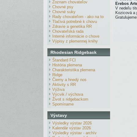
Zoznam chovateľov
Erebos Art
Chovné psy
V nedeľu ti
Chovné suky
Kozicová a
Rady chovateľom - ako na to
Gratulujeme
Tlačivá potrebné k chovu
Zdravie a genetika RR
Chovateľská rada
Interné informácie o chove
Výpisy z plemennej knihy
Rhodesian Ridgeback
Štandard FCI
História plemena
Charakteristika plemena
Ridge
Čierny a hnedý nos
Aktivity s RR
Výživa
Výcvik / výchova
Život s ridgebackom
Spomíname
Výstavy
Výsledky výstav 2026
Kalendár výstav 2026
Výsledky výstav - archív