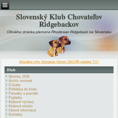
Slovenský Klub Chovateľov
Ridgebackov
Oficiálna stránka plemena Rhodesian Ridgeback na Slovensku
Aktuálne vrhy šteniatok členov SKCHR nájdete TU !
Klub
Novinky 2026
Archív noviniek
O klube
Prihláška do klubu
Poriadky a pravidlá
Poplatky
Klubové výstavy
Klubové súťaže
Interné informácie
Kontakty