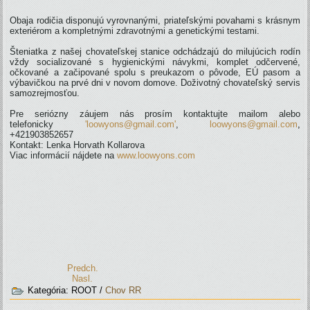
Obaja rodičia disponujú vyrovnanými, priateľskými povahami s krásnym
exteriérom a kompletnými zdravotnými a genetickými testami.
Šteniatka z našej chovateľskej stanice odchádzajú do milujúcich rodín
vždy socializované s hygienickými návykmi, komplet odčervené,
očkované a začipované spolu s preukazom o pôvode, EÚ pasom a
výbavičkou na prvé dni v novom domove. Doživotný chovateľský servis
samozrejmosťou.
Pre seriózny záujem nás prosím kontaktujte mailom alebo
telefonicky
'loowyons@gmail.com'
,
loowyons@gmail.com
,
+421903852657
Kontakt: Lenka Horvath Kollarova
Viac informácií nájdete na
www.loowyons.com
Predch.
Nasl.
Kategória:
ROOT
/
Chov RR