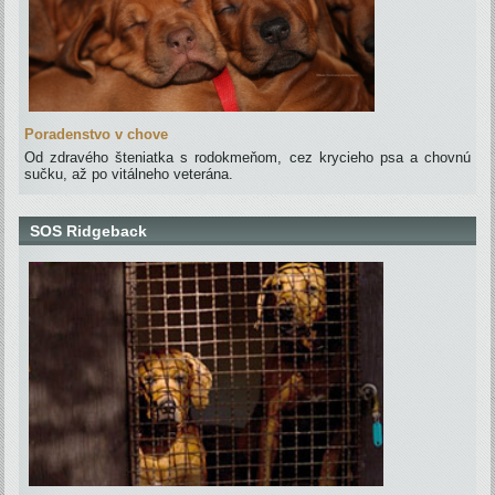
Poradenstvo v chove
Od zdravého šteniatka s rodokmeňom, cez krycieho psa a chovnú
sučku, až po vitálneho veterána.
SOS Ridgeback