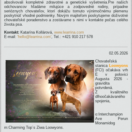
absolvovali kompletné zdravotné a genetické vyšetrenia.Pre našich
odchovancov hľadáme milujúce a zodpovedné rodiny, prípadne
serióznych chovateľov, ktorí dokážu tomuto výnimočnému plemenu
poskytnúť vhodné podmienky. Novým majiteľom poskytujeme doživotné
chovateľské poradenstvo a zostávame s nimi v kontakte počas celého
života psa.
Kontakt:
Katarína Kollárová,
www.learrina.com
E-mail:
'hello@learrina.com'
, Tel.: +421 910 217 578
02.05.2026
Chovateľská
stanica
Loowyons
(FCI) očakáva vrh
E v polovici
Augusta 2026 -
gravidita
potvrdená.
Z kvalitného
dlhoočakávaného
spojenia,
o:Interchampion
Ave Perun
Monamidog
m:Charming Top´s Ziwa Loowyons.