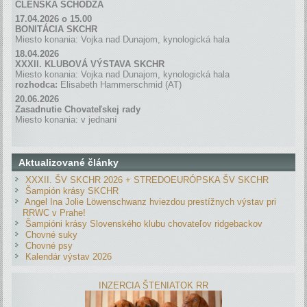
ČLENSKÁ SCH
Ô
DZA
17.04.2026 o 15.00
BONITÁCIA SKCHR
Miesto konania: Vojka nad Dunajom, kynologická hala
18.04.2026
XXXII. KLUBOVÁ VÝSTAVA SKCHR
Miesto konania: Vojka nad Dunajom, kynologická hala
rozhodca:
Elisabeth Hammerschmid (AT)
20.06.2026
Zasadnutie Chovateľskej rady
Miesto konania: v jednaní
Aktualizované články
XXXII. ŠV SKCHR 2026 + STREDOEURÓPSKA ŠV SKCHR
Šampión krásy SKCHR
Angel Ina Jolie Löwenschwanz hviezdou prestížnych výstav pri
RRWC v Prahe!
Šampióni krásy Slovenského klubu chovateľov ridgebackov
Chovné suky
Chovné psy
Kalendár výstav 2026
INZERCIA ŠTENIATOK RR