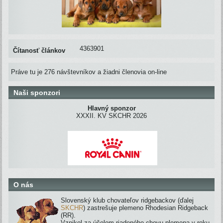
4363901
Čítanosť článkov
Práve tu je 276 návštevníkov a žiadni členovia on-line
Naši sponzori
Hlavný sponzor
XXXII. KV SKCHR 2026
O nás
Slovenský klub chovateľov ridgebackov (ďalej
SKCHR
) zastrešuje plemeno Rhodesian Ridgeback
(RR).
Vznikol za účelom riadeného chovu plemena v roku