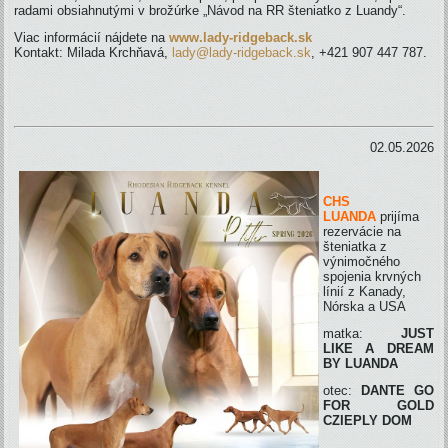
radami obsiahnutými v brožúrke „Návod na RR šteniatko z Luandy“.
Viac informácií nájdete na
www.lady-ridgeback.sk
Kontakt: Milada Krchňavá,
lady@lady-ridgeback.sk
, +421 907 447 787.
02.05.2026
CHS
LUANDA
prijíma
rezervácie na
šteniatka z
výnimočného
spojenia krvných
línií z Kanady,
Nórska a USA
matka:
JUST
LIKE A DREAM
BY LUANDA
otec:
DANTE GO
FOR GOLD
CZIEPLY DOM