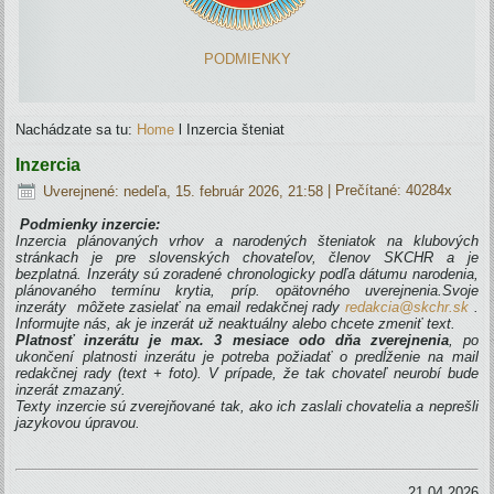
PODMIENKY
Nachádzate sa tu:
Home
l
Inzercia šteniat
Inzercia
Uverejnené: nedeľa, 15. február 2026, 21:58
| Prečítané: 40284x
Podmienky inzercie:
Inzercia plánovaných vrhov a narodených šteniatok na klubových
stránkach je pre slovenských chovateľov, členov SKCHR a je
bezplatná.
Inzeráty sú zoradené chronologicky podľa dátumu narodenia,
plánovaného termínu krytia, príp. opätovného uverejnenia.
S
voje
inzeráty môžete zasielať na email redakčnej rady
redakcia@skchr.sk
.
Informujte nás, ak je inzerát už neaktuálny alebo chcete zmeniť text.
Platnosť inzerátu je max. 3 mesiace odo dňa zverejnenia
, po
ukončení platnosti inzerátu je potreba požiadať o predĺženie na mail
redakčnej rady (text + foto). V prípade, že tak chovateľ neurobí bude
inzerát zmazaný.
Texty inzercie sú zverejňované tak, ako ich zaslali chovatelia a neprešli
jazykovou úpravou.
21.04.2026