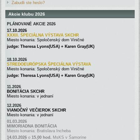
Zabudli ste heslo?
Akcie klubu 2026
PLÁNOVANÉ AKCIE 2026
17.10.2026
XXXII. ŠPECIÁLNA VÝSTAVA SKC
H
R
Miesto konania: Spoločenský dom Viničné
judge: Theresa Lyons(USA) + Karen Gray(UK)
18.10.2026
STREDOEURÓPSKA ŠPECIÁLNA
VÝSTAVA
Miesto konania: Spoločenský dom Viničné
judge: Theresa Lyons(USA) + Karen Gray(UK)
11.2026
BONITÁCIA SKCHR
Miesto konania: v jednaní
12.2026
VIANOČNÝ VEČIEROK SKCHR
Miesto konania: v jednaní
01.03.2026
MIMORIADNA BONITÁCIA
Miesto konania: Bratislava Incheba
14.03.2026
o
15.00 hod.
MsKS v Šamoríne