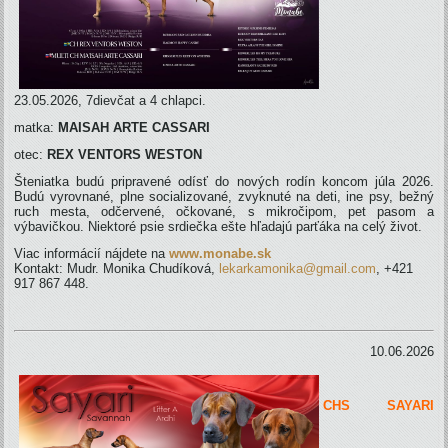
23.05.2026, 7dievčat a 4 chlapci.
matka:
MAISAH ARTE CASSARI
otec:
REX VENTORS WESTON
Šteniatka budú pripravené odísť do nových rodín koncom júla 2026.
Budú vyrovnané, plne socializované, zvyknuté na deti, ine psy, bežný
ruch mesta, odčervené, očkované, s mikročipom, pet pasom a
výbavičkou. Niektoré psie srdiečka ešte hľadajú parťáka na celý život.
Viac informácií nájdete na
www.monabe.sk
Kontakt: Mudr. Monika Chudíková,
lekarkamonika@gmail.com
, +421
917 867 448.
10.06.2026
CHS SAYARI