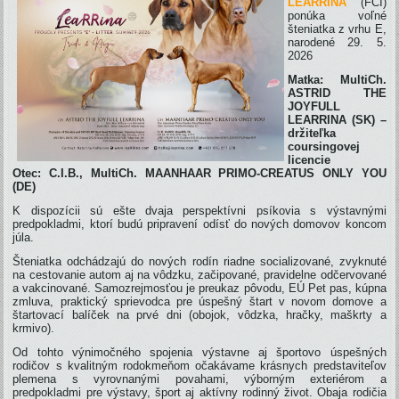
LEARRINA
(FCI)
ponúka voľné
šteniatka z vrhu E,
narodené 29. 5.
2026
Matka:
MultiCh.
ASTRID THE
JOYFULL
LEARRINA (SK) –
držiteľka
coursingovej
licencie
Otec:
C.I.B., MultiCh. MAANHAAR PRIMO-CREATUS ONLY YOU
(DE)
K dispozícii sú ešte dvaja perspektívni psíkovia s výstavnými
predpokladmi, ktorí budú pripravení odísť do nových domovov koncom
júla.
Šteniatka odchádzajú do nových rodín riadne socializované, zvyknuté
na cestovanie autom aj na vôdzku, začipované, pravidelne odčervované
a vakcinované. Samozrejmosťou je preukaz pôvodu, EÚ Pet pas, kúpna
zmluva, praktický sprievodca pre úspešný štart v novom domove a
štartovací balíček na prvé dni (obojok, vôdzka, hračky, maškrty a
krmivo).
Od tohto výnimočného spojenia výstavne aj športovo úspešných
rodičov s kvalitným rodokmeňom očakávame krásnych predstaviteľov
plemena s vyrovnanými povahami, výborným exteriérom a
predpokladmi pre výstavy, šport aj aktívny rodinný život. Obaja rodičia