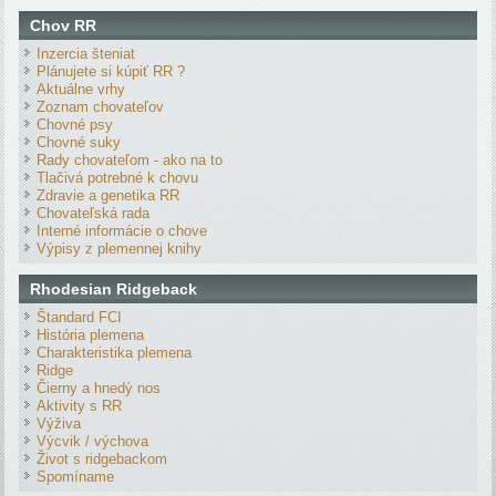
Chov RR
Inzercia šteniat
Plánujete si kúpiť RR ?
Aktuálne vrhy
Zoznam chovateľov
Chovné psy
Chovné suky
Rady chovateľom - ako na to
Tlačivá potrebné k chovu
Zdravie a genetika RR
Chovateľská rada
Interné informácie o chove
Výpisy z plemennej knihy
Rhodesian Ridgeback
Štandard FCI
História plemena
Charakteristika plemena
Ridge
Čierny a hnedý nos
Aktivity s RR
Výživa
Výcvik / výchova
Život s ridgebackom
Spomíname