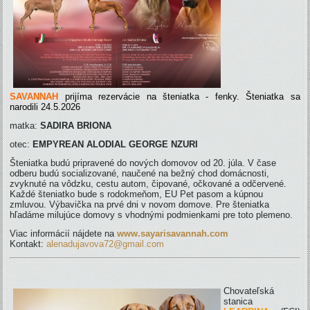
SAVANNAH
prijíma rezervácie na šteniatka - fenky. Šteniatka sa
narodili 24.5.2026
matka:
SADIRA BRIONA
otec:
EMPYREAN ALODIAL GEORGE NZURI
Šteniatka budú pripravené do nových domovov od 20. júla. V čase
odberu budú socializované, naučené na bežný chod domácnosti,
zvyknuté na vôdzku, cestu autom, čipované, očkované a odčervené.
Každé šteniatko bude s rodokmeňom, EU Pet pasom a kúpnou
zmluvou. Výbavička na prvé dni v novom domove. Pre šteniatka
hľadáme milujúce domovy s vhodnými podmienkami pre toto plemeno.
Viac informácií nájdete na
www.sayarisavannah.com
Kontakt:
alenadujavova72@gmail.com
Chovateľská
stanica