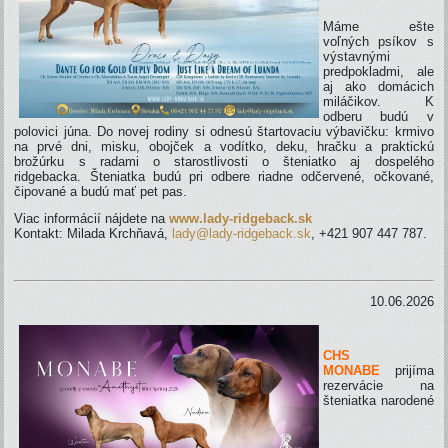
Máme ešte
voľných psíkov s
výstavnými
predpokladmi, ale
aj ako domácich
miláčikov. K
odberu budú v
polovici júna. Do novej rodiny si odnesú štartovaciu výbavičku: krmivo
na prvé dni, misku, obojček a vodítko, deku, hračku a praktickú
brožúrku s radami o starostlivosti o šteniatko aj dospelého
ridgebacka. Šteniatka budú pri odbere riadne odčervené, očkované,
čipované a budú mať pet pas.
Viac informácií nájdete na
www.lady-ridgeback.sk
Kontakt: Milada Krchňavá,
lady@lady-ridgeback.sk
, +421 907 447 787.
10.06.2026
CHS
MONABE
prijíma
rezervácie na
šteniatka narodené