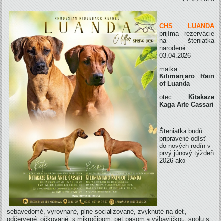
CHS LUANDA
prijíma rezervácie
na šteniatka
narodené
03.04.2026
matka:
Kilimanjaro Rain
of Luanda
otec:
Kitakaze
Kaga Arte Cassari
Šteniatka budú
pripravené odísť
do nových rodín v
prvý júnový týždeň
2026 ako
sebavedomé, vyrovnané, plne socializované, zvyknuté na deti,
odčervené, očkované, s mikročipom, pet pasom a výbavičkou, spolu s