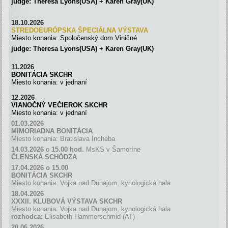
judge: Theresa Lyons(USA) + Karen Gray(UK)
18.10.2026
STREDOEURÓPSKA ŠPECIÁLNA
VÝSTAVA
Miesto konania: Spoločenský dom Viničné
judge: Theresa Lyons(USA) + Karen Gray(UK)
11.2026
BONITÁCIA SKCHR
Miesto konania: v jednaní
12.2026
VIANOČNÝ VEČIEROK SKCHR
Miesto konania: v jednaní
01.03.2026
MIMORIADNA BONITÁCIA
Miesto konania: Bratislava Incheba
14.03.2026
o
15.00 hod.
MsKS v Šamoríne
ČLENSKÁ SCH
Ô
DZA
17.04.2026 o 15.00
BONITÁCIA SKCHR
Miesto konania: Vojka nad Dunajom, kynologická hala
18.04.2026
XXXII. KLUBOVÁ VÝSTAVA SKCHR
Miesto konania: Vojka nad Dunajom, kynologická hala
rozhodca:
Elisabeth Hammerschmid (AT)
20.06.2026