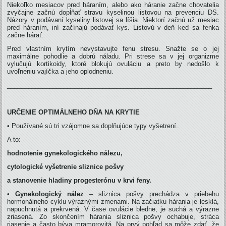
Niekoľko mesiacov pred háraním, alebo ako háranie začne chovatelia
zvyčajne začnú dopĺňať stravu kyselinou listovou na prevenciu DS.
Názory v podávaní kyseliny listovej sa líšia. Niektorí začnú už mesiac
pred háraním, iní začínajú podávať kys. Listovú v deň keď sa fenka
začne hárať.
Pred vlastním krytím nevystavujte fenu stresu. Snažte se o jej
maximálne pohodlie a dobrú náladu. Pri strese sa v jej organizme
vylučujú kortikoidy, ktoré blokujú ovuláciu a preto by nedošlo k
uvoľneniu vajíčka a jeho oplodneniu.
__________________________________________________________
URČENIE OPTIMÁLNEHO DŇA NA KRYTIE
• Používané sú tri vzájomne sa doplňujúce typy vyšetrení.
A to:
hodnotenie gynekologického nálezu,
cytologické vyšetrenie sliznice pošvy
a stanovenie hladiny progesterónu v krvi feny.
•
Gynekologický nález
– sliznica pošvy prechádza v priebehu
hormonálneho cyklu výraznými zmenami. Na začiatku hárania je lesklá,
napuchnutá a prekrvená. V čase ovulácie bledne, je suchá a výrazne
zriasená. Zo skončením hárania sliznica pošvy ochabuje, stráca
riasenie a často býva mramorovitá. Na prvý pohľad sa môže zdať, že