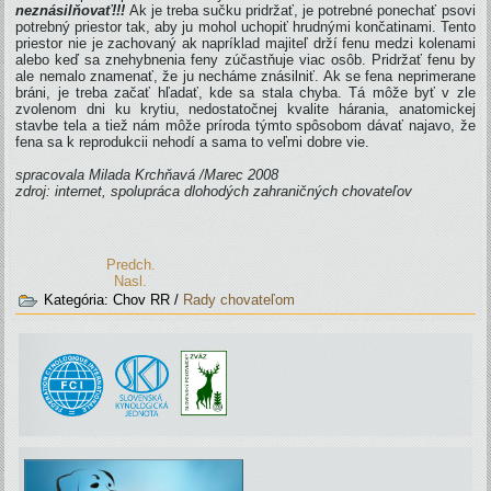
neznásilňovať!!!
Ak je treba sučku pridržať, je potrebné ponechať psovi
potrebný priestor tak, aby ju mohol uchopiť hrudnými končatinami. Tento
priestor nie je zachovaný ak napríklad majiteľ drží fenu medzi kolenami
alebo keď sa znehybnenia feny zúčastňuje viac osôb. Pridržať fenu by
ale nemalo znamenať, že ju necháme znásilniť. Ak se fena neprimerane
bráni, je treba začať hľadať, kde sa stala chyba. Tá môže byť v zle
zvolenom dni ku krytiu, nedostatočnej kvalite hárania, anatomickej
stavbe tela a tiež nám môže príroda týmto spôsobom dávať najavo, že
fena sa k reprodukcii nehodí a sama to veľmi dobre vie.
spracovala Milada Krchňavá /Marec 2008
zdroj: internet, spolupráca dlohodých zahraničných chovateľov
Predch.
Nasl.
Kategória:
Chov RR
/
Rady chovateľom