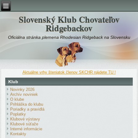
Slovenský Klub Chovateľov
Ridgebackov
Oficiálna stránka plemena Rhodesian Ridgeback na Slovensku
Aktuálne vrhy šteniatok členov SKCHR nájdete TU !
Klub
Novinky 2026
Archív noviniek
O klube
Prihláška do klubu
Poriadky a pravidlá
Poplatky
Klubové výstavy
Klubové súťaže
Interné informácie
Kontakty