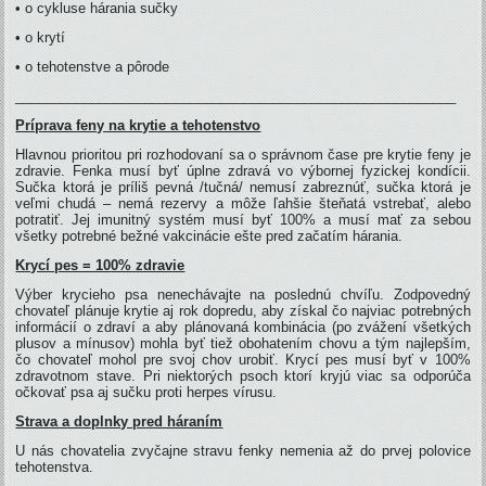
• o cykluse hárania sučky
• o krytí
• o tehotenstve a pôrode
__________________________________________________________
Príprava feny na krytie a tehotenstvo
Hlavnou prioritou pri rozhodovaní sa o správnom čase pre krytie feny je
zdravie. Fenka musí byť úplne zdravá vo výbornej fyzickej kondícii.
Sučka ktorá je príliš pevná /tučná/ nemusí zabreznúť, sučka ktorá je
veľmi chudá – nemá rezervy a môže ľahšie šteňatá vstrebať, alebo
potratiť. Jej imunitný systém musí byť 100% a musí mať za sebou
všetky potrebné bežné vakcinácie ešte pred začatím hárania.
Krycí pes = 100% zdravie
Výber krycieho psa nenechávajte na poslednú chvíľu. Zodpovedný
chovateľ plánuje krytie aj rok dopredu, aby získal čo najviac potrebných
informácií o zdraví a aby plánovaná kombinácia (po zvážení všetkých
plusov a mínusov) mohla byť tiež obohatením chovu a tým najlepším,
čo chovateľ mohol pre svoj chov urobiť. Krycí pes musí byť v 100%
zdravotnom stave. Pri niektorých psoch ktorí kryjú viac sa odporúča
očkovať psa aj sučku proti herpes vírusu.
Strava a doplnky pred háraním
U nás chovatelia zvyčajne stravu fenky nemenia až do prvej polovice
tehotenstva.