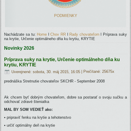
PODMIENKY
Nachádzate sa tu:
Home
l
Chov RR
l
Rady chovateľom
l
Príprava suky
na krytie, Určenie optimálneho dňa ku krytiu, KRYTIE
Novinky 2026
Príprava suky na krytie, Určenie optimálneho dňa ku
krytiu, KRYTIE
Uverejnené: sobota, 30. máj 2015, 16:05
| Prečítané: 25675x
prednáška Stretnutie chovateľov SKCHR - September 2008
Ak chcem byť dobrým chovateľom, dobre sa postarať o svoju sučku a
odchovať zdravé šteniatka
MAL BY SOM VEDIEŤ ako:
• pripraviť fenku na krytie a tehotenstvo
• určiť optimálny deň na krytie