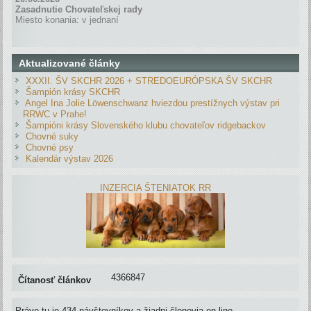
Zasadnutie Chovateľskej rady
Miesto konania: v jednaní
Aktualizované články
XXXII. ŠV SKCHR 2026 + STREDOEURÓPSKA ŠV SKCHR
Šampión krásy SKCHR
Angel Ina Jolie Löwenschwanz hviezdou prestížnych výstav pri
RRWC v Prahe!
Šampióni krásy Slovenského klubu chovateľov ridgebackov
Chovné suky
Chovné psy
Kalendár výstav 2026
INZERCIA ŠTENIATOK RR
4366847
Čítanosť článkov
Práve tu je 434 návštevníkov a žiadni členovia on-line