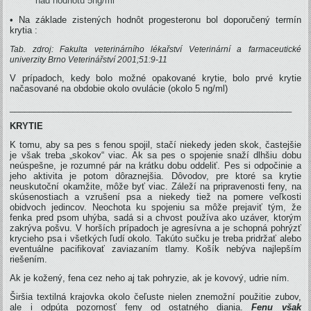
nad hodnotu 5ng/ml
• Na základe zistených hodnôt progesteronu bol doporučený termín
krytia :
Tab. zdroj: Fakulta veterinárního lékařství Veterinární a farmaceutické
univerzity Brno Veterinářství 2001;51:9-11
V prípadoch, kedy bolo možné opakované krytie, bolo prvé krytie
načasované na obdobie okolo ovulácie (okolo 5 ng/ml)
__________________________________________________________
KRYTIE
K tomu, aby sa pes s fenou spojil, stačí niekedy jeden skok, častejšie
je však treba „skokov“ viac. Ak sa pes o spojenie snaží dlhšiu dobu
neúspešne, je rozumné pár na krátku dobu oddeliť. Pes si odpočinie a
jeho aktivita je potom dôraznejšia. Dôvodov, pre ktoré sa krytie
neuskutoční okamžite, môže byť viac. Záleží na pripravenosti feny, na
skúsenostiach a vzrušení psa a niekedy tiež na pomere veľkosti
obidvoch jedincov. Neochota ku spojeniu sa môže prejaviť tým, že
fenka pred psom uhýba, sadá si a chvost používa ako uzáver, ktorým
zakrýva pošvu. V horších prípadoch je agresívna a je schopná pohrýzť
krycieho psa i všetkých ľudí okolo. Takúto sučku je treba pridržať alebo
eventuálne pacifikovať zaviazaním tlamy. Košík nebýva najlepším
riešením.
Ak je kožený, fena cez neho aj tak pohryzie, ak je kovový, udrie ním.
Širšia textilná krajovka okolo čeľuste nielen znemožní použitie zubov,
ale i odpúta pozornosť feny od ostatného diania.
Fenu však