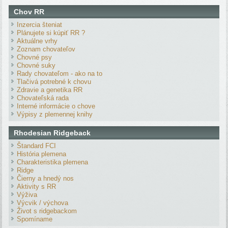
Chov RR
Inzercia šteniat
Plánujete si kúpiť RR ?
Aktuálne vrhy
Zoznam chovateľov
Chovné psy
Chovné suky
Rady chovateľom - ako na to
Tlačivá potrebné k chovu
Zdravie a genetika RR
Chovateľská rada
Interné informácie o chove
Výpisy z plemennej knihy
Rhodesian Ridgeback
Štandard FCI
História plemena
Charakteristika plemena
Ridge
Čierny a hnedý nos
Aktivity s RR
Výživa
Výcvik / výchova
Život s ridgebackom
Spomíname