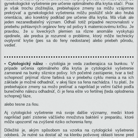
gynekologické vyšetrenie pre určenie optimálneho dňa krytia stačí. Prax
je však trochu zložitejšia, prebiehajúce zmeny sa môžu vzájomne
prekrývať a gynekologické vyšetrenia môžu poslúžiť skôr ako hrubá
orientácia, ako korektný podklad pre určenie dňa krytia. Má však ale
jeden nezanedbateľný význam. Odhalí totiž prípadné nezrovnalosti v
priebehu pohlavných orgánov feny od pošvy k maternicovému krčku. Je
pravdou, že u loveckých plemien sa rôzne anomálie vyskytujú
ojedinele, ale predsa je rozumné o probléme, ktorý môže technicky
ovplyvniť krytie (pes sa do feny nedostane) alebo priebeh pôrodu,
vedieť.
•
Cytologický nález
- cytológia je veda zaoberajúca sa bunkou. V
prípade určenia optimálneho dňa krytia je cytologické vyšetrenie
zamerané na bunky sliznice pošvy. Ich početné zastúpenie, tvar a tiež
schopnosť prijímať rôzne farbivá sa v priebehu cyklu menia a na ich
základe je možné odhadnúť, v akej fáze sa fena nachádza. I tu platí, že
prebiehajúce zmeny sa možo prelínať a napríklad je veľmi ťažké podľa
bunečného nálezu odhadnúť, či je fena ešte vo fertilnej (teda oplodnenia
schopnej) fáze,
alebo tesne za ňou.
Aj cytologické vyšetrenie má svoje dalšie významy, medzi ktoré
napríklad patrí zistenie väčšieho množstva baktérií v preparátu, ktoré
môže upozorniť na zvýšené riziko ochorenia feny.
Dôležité je, akým spôsobom sa vzorka na cytologické vyšetrenie
odoberá. Je nutné sa dostať až na klenbu pošvovej oblasti tesne pred