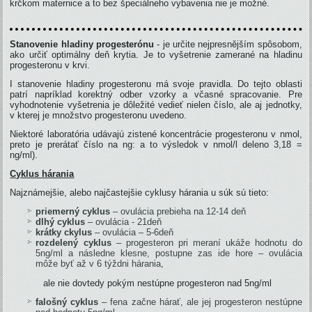
krčkom maternice a to bez špeciálneho vybavenia nie je možné.
Stanovenie hladiny progesterónu
- je určite nejpresnějším spôsobom,
ako určiť optimálny deň krytia. Je to vyšetrenie zamerané na hladinu
progesteronu v krvi.
I stanovenie hladiny progesteronu má svoje pravidla. Do tejto oblasti
patrí napríklad korektný odber vzorky a včasné spracovanie. Pre
vyhodnotenie vyšetrenia je dôležité vedieť nielen číslo, ale aj jednotky,
v kterej je množstvo progesteronu uvedeno.
Niektoré laboratória udávajú zistené koncentrácie progesteronu v nmol,
preto je prerátať číslo na ng: a to výsledok v nmol/l deleno 3,18 =
ng/ml).
Cyklus hárania
Najznámejšie, alebo najčastejšie cyklusy hárania u súk sú tieto:
priemerný cyklus
– ovulácia prebieha na 12-14 deň
dlhý cyklus
– ovulácia - 21deň
krátky ckylus
– ovulácia – 5-6deň
rozdelený cyklus
– progesteron pri meraní ukáže hodnotu do
5ng/ml a následne klesne, postupne zas ide hore – ovulácia
môže byť až v 6 týždni hárania,
ale nie dovtedy pokým nestúpne progesteron nad 5ng/ml
falošný cyklus
– fena začne hárať, ale jej progesteron nestúpne